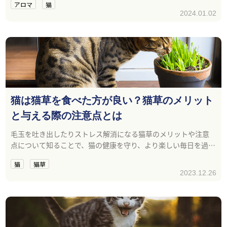
アロマ
猫
2024.01.02
猫は猫草を食べた方が良い？猫草のメリット
と与える際の注意点とは
毛玉を吐き出したりストレス解消になる猫草のメリットや注意
点について知ることで、猫の健康を守り、より楽しい毎日を過ご
せるようになるでしょう。
猫
猫草
2023.12.26