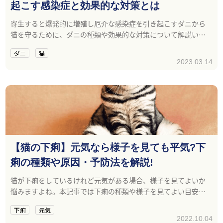
起こす感染症と効果的な対策とは
寄生すると爆発的に増殖し厄介な感染症を引き起こすダニから
猫を守るために、ダニの種類や効果的な対策について解説いた
します。
ダニ
猫
2023.03.14
【猫の下痢】元気なら様子を見ても平気?下
痢の種類や原因・予防法を解説!
猫が下痢をしているけれど元気がある場合、様子を見てよいか
悩みますよね。本記事では下痢の種類や様子を見てよい目安・
原因・予防方法について紹介しています。
下痢
元気
2022.10.04