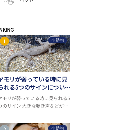
NKING
小動物
ヤモリが弱っている時に見
られる5つのサインについ
て詳しくご紹介！
ヤモリが弱っている時に見られる5
つのサイン 大きな鳴き声などがな
く水槽を置くスペースがあれば飼
うことができるヤモリ。ペットと
して人気が高まっているヤモリを
小動物