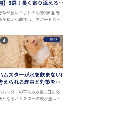
物】6選！長く寄り添える
小動物はいる？
寿命が長いペットの小動物6選 寿
命が長い小動物は、アパートなど
でも飼いやすい上に長く寄り添う
ことができるためペットとして人
気が高いです。 以下では寿命が長
小動物
い小動物6選を紹介！種類ごとに特
徴や飼育のポイ...
ハムスターが水を飲まない!
考えられる理由と対策を解
説
ハムスターの平均飲水量 1日に必
要となるハムスターの飲水量は、
体重により変化します。 一般的に
体重の約10％の水を毎日摂取しな