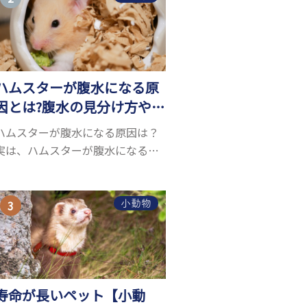
お迎えしたいと思う人も多いので
はないでしょうか...
ハムスターが腹水になる原
因とは?腹水の見分け方や対
処方法を解説
ハムスターが腹水になる原因は？
実は、ハムスターが腹水になる原
因を特定するのは、困難です。ハ
ムスターの体は小さく、動きも激
しいため、難しい検査を気軽にす
小動物
ることができないためです。 腹水
になる理由はさま...
寿命が長いペット【小動