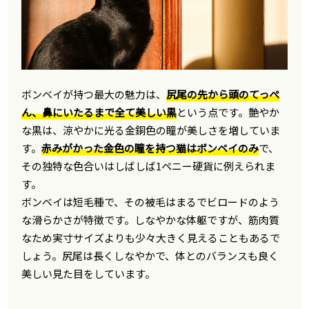
ボンベイが持つ最大の魅力は、
尻尾の先から頭のてっぺ
ん、鼻にいたるまで全て美しい黒
という点です。艶やか
な黒は、涼やかに光る金銅色の瞳が美しさを増していま
す。
赤みがかった金色の瞳を持つ猫はボンベイのみ
で、
その独特な色合いはしばしば1ペニー硬貨に例えられま
す。
ボンベイは短毛種で、その被毛はまるでビロードのよう
な滑らかさが特徴です。しなやかな体躯ですが、筋肉質
なため実寸サイズよりも少々大きく見えることもあるで
しょう。尻尾は長くしなやかで、体とのバランスも良く
美しい見た目をしています。