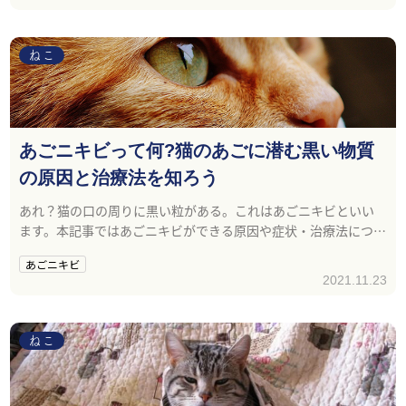
ねこ
あごニキビって何?猫のあごに潜む黒い物質
の原因と治療法を知ろう
あれ？猫の口の周りに黒い粒がある。これはあごニキビといい
ます。本記事ではあごニキビができる原因や症状・治療法につい
て紹介します。
あごニキビ
2021.11.23
ねこ