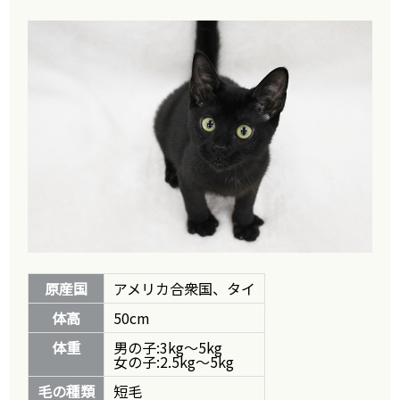
原産国
アメリカ合衆国、タイ
体高
50cm
体重
男の子:3kg～5kg
女の子:2.5kg～5kg
毛の種類
短毛