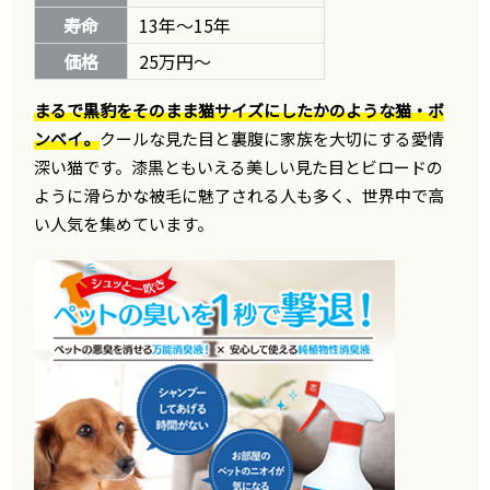
寿命
13年～15年
価格
25万円～
まるで黒豹をそのまま猫サイズにしたかのような猫・ボ
ンベイ。
クールな見た目と裏腹に家族を大切にする愛情
深い猫です。漆黒ともいえる美しい見た目とビロードの
ように滑らかな被毛に魅了される人も多く、世界中で高
い人気を集めています。