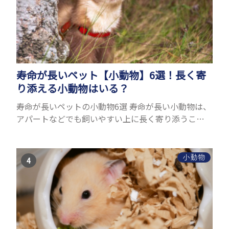
寿命が長いペット【小動物】6選！長く寄
り添える小動物はいる？
寿命が長いペットの小動物6選 寿命が長い小動物は、
アパートなどでも飼いやすい上に長く寄り添うこと
ができるためペットとして人気が高いです。 以下で
は寿命が長い小動物6選を紹介！種類ごとに特徴や飼
育のポイ...
小動物