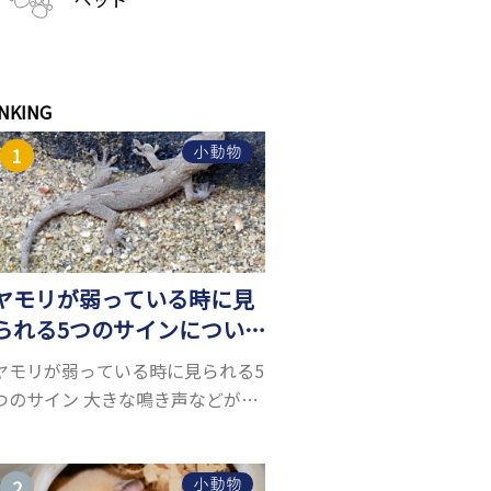
NKING
小動物
ヤモリが弱っている時に見
られる5つのサインについ
て詳しくご紹介！
ヤモリが弱っている時に見られる5
つのサイン 大きな鳴き声などがな
く水槽を置くスペースがあれば飼
うことができるヤモリ。ペットと
して人気が高まっているヤモリを
小動物