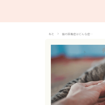
ねこ
猫の尿毒症はどんな症…