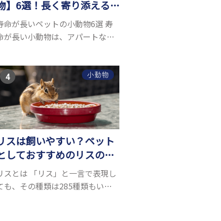
物】6選！長く寄り添える
小動物はいる？
寿命が長いペットの小動物6選 寿
命が長い小動物は、アパートなど
でも飼いやすい上に長く寄り添う
ことができるためペットとして人
気が高いです。 以下では寿命が長
小動物
い小動物6選を紹介！種類ごとに特
徴や飼育のポイ...
リスは飼いやすい？ペット
としておすすめのリスの種
類5選
リスとは 「リス」と一言で表現し
ても、その種類は285種類もいる
と言われています。リスにもいろ
いろ種類がありますが、滑空を得