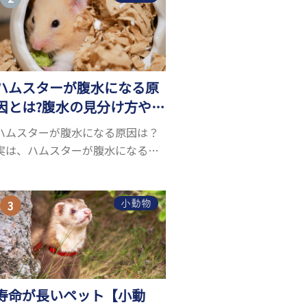
お迎えしたいと思う人も多いので
はないでしょうか...
ハムスターが腹水になる原
因とは?腹水の見分け方や対
処方法を解説
ハムスターが腹水になる原因は？
実は、ハムスターが腹水になる原
因を特定するのは、困難です。ハ
ムスターの体は小さく、動きも激
しいため、難しい検査を気軽にす
小動物
ることができないためです。 腹水
になる理由はさま...
寿命が長いペット【小動