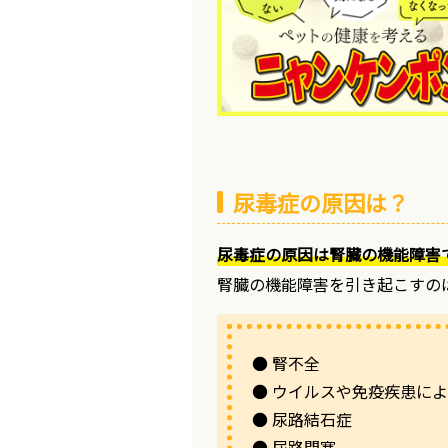
尿毒症の原因は？
尿毒症の原因は腎臓の機能障害
腎臓の機能障害を引き起こすの
● 腎不全
● ウイルスや免疫疾患に
● 尿路結石症
● 尿路閉塞