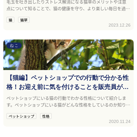
毛玉を吐き出したりストレス解消になる猫草のメリットや注意
点について知ることで、猫の健康を守り、より楽しい毎日を過ご
せるようになるでしょう。
猫
猫草
2023.12.26
ねこ
【猫編】ペットショップでの行動で分かる性
格！お迎え前に気を付けることを販売員が解
説！
ペットショップにいる猫の行動でわかる性格について紹介しま
す。ペットショップにいる猫がどんな性格をしているのか知りた
い方や、ペットショップでの性格の見極め方に興味のある方の
ペットショップ
性格
参考になれば幸いです。
2020.11.24