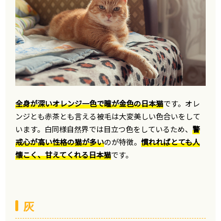
全身が深いオレンジ一色で瞳が金色の日本猫
です。オレ
ンジとも赤茶とも言える被毛は大変美しい色合いをして
います。白同様自然界では目立つ色をしているため、
警
戒心が高い性格の猫が多い
のが特徴。
慣れればとても人
懐こく、甘えてくれる日本猫
です。
灰