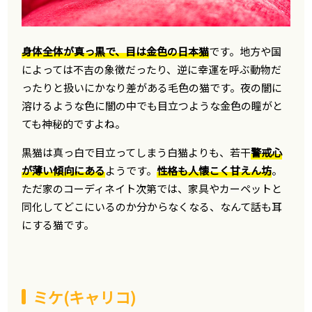
身体全体が真っ黒で、目は金色の日本猫
です。地方や国
によっては不吉の象徴だったり、逆に幸運を呼ぶ動物だ
ったりと扱いにかなり差がある毛色の猫です。夜の闇に
溶けるような色に闇の中でも目立つような金色の瞳がと
ても神秘的ですよね。
黒猫は真っ白で目立ってしまう白猫よりも、若干
警戒心
が薄い傾向にある
ようです。
性格も人懐こく甘えん坊
。
ただ家のコーディネイト次第では、家具やカーペットと
同化してどこにいるのか分からなくなる、なんて話も耳
にする猫です。
ミケ(キャリコ)