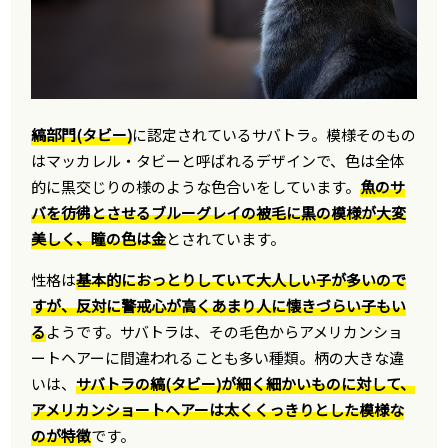
縞部門(タビー)
に認定されているサバトラ。模様そのもの
はマッカレル・タビーと呼ばれるデザインで、色は全体
的に黒交じりの様のような色合いをしています。
魚のサ
バを彷彿とさせるブルーグレイの被毛に黒の模様が大変
美しく、瞳の色は金
とされています。
性格は
基本的におっとりしていて大人しい子が多いので
すが、反対に警戒心が高くあまり人に懐きづらい子もい
る
ようです。サバトラは、その毛色からアメリカンショ
ートヘアーに間違われることも多い種類。柄の大きな違
いは、
サバトラの縞(タビー)が細く細かいものに対して、
アメリカンショートヘアーは太くくっきりとした模様な
のが特徴
です。