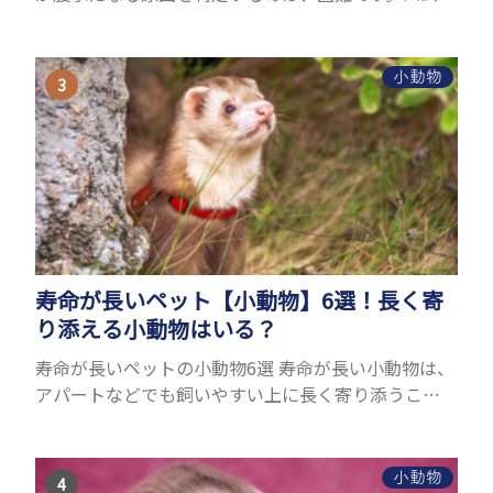
ターの体は小さく、動きも激しいため、難しい検査
を気軽にすることができないためです。 腹水になる
理由はさま...
小動物
寿命が長いペット【小動物】6選！長く寄
り添える小動物はいる？
寿命が長いペットの小動物6選 寿命が長い小動物は、
アパートなどでも飼いやすい上に長く寄り添うこと
ができるためペットとして人気が高いです。 以下で
は寿命が長い小動物6選を紹介！種類ごとに特徴や飼
育のポイ...
小動物