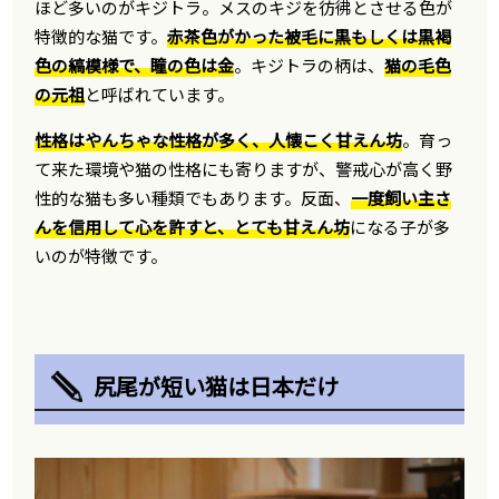
ほど多いのがキジトラ。メスのキジを彷彿とさせる色が
特徴的な猫です。
赤茶色がかった被毛に黒もしくは黒褐
色の縞模様で、瞳の色は金
。キジトラの柄は、
猫の毛色
の元祖
と呼ばれています。
性格はやんちゃな性格が多く、人懐こく甘えん坊
。育っ
て来た環境や猫の性格にも寄りますが、警戒心が高く野
性的な猫も多い種類でもあります。反面、
一度飼い主さ
んを信用して心を許すと、とても甘えん坊
になる子が多
いのが特徴です。
尻尾が短い猫は日本だけ