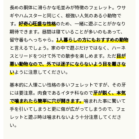
長めの胴体に滑らかな毛並みが特徴のフェレット。ウサ
ギやハムスターと同じく、根強い人気のある小動物で
す。
好奇心旺盛な性格
のため、一緒に遊ぶことがかなり
期待できます。昼間は寝ていることが多いのもあって、
留守番もへっちゃら。
1人暮らしの方にもおすすめの動物
と言えるでしょう。家の中で遊ぶだけではなく、ハーネ
スとリードをつけて外での散歩を楽しめます。ただ
目が
悪い動物なので、外では迷子にならないよう目を離さな
い
ように注意してください。
基本的に人懐こい性格の多いフェレットですが、その牙
には要注意。肉食であるイタチ科なので
牙が鋭く、本気
で噛まれたら簡単に穴が開きます。
噛まれた事に驚いて
手を引いてしまうと更に傷が広がってしまうので、フェ
レットと遊ぶ時は噛まれないよう十分注意してくださ
い。