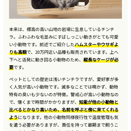
本来は、標高の高い山地の岩場に生息しているチンチ
ラ。ふわふわな毛並みにすばしっこい動きがとても可愛
い小動物です。前述でご紹介した
ハムスターやウサギよ
りも高額
で、20万円近い品種も販売されています。上へ
下へと活発に動き回る小動物のため、
縦長なケージが必
要
です。
ペットとしての歴史は浅いチンチラですが、愛好家が多
く人気が高い小動物です。滅多なことでは鳴かず、動物
特有の臭いも少ないのが特徴。警戒心が高い小動物なの
で、懐くまで時間がかかりますが、
知能が他の小動物と
比べるとかなり高いため、名前を呼ぶと傍に来てくれる
よう
になります。他の小動物同様夜行性で温度管理も気
を遣う必要がありますが、責任を持って最期まで飼うこ