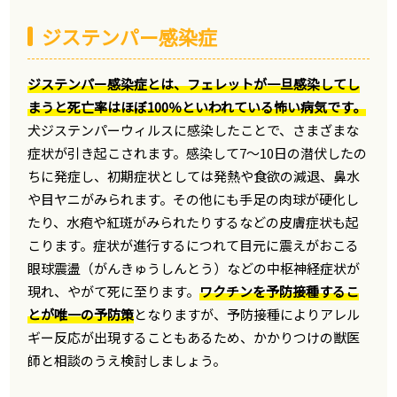
ジステンパー感染症
ジステンパー感染症とは、フェレットが一旦感染してし
まうと死亡率はほぼ100％といわれている怖い病気です。
犬ジステンパーウィルスに感染したことで、さまざまな
症状が引き起こされます。感染して7～10日の潜伏したの
ちに発症し、初期症状としては発熱や食欲の減退、鼻水
や目ヤニがみられます。その他にも手足の肉球が硬化し
たり、水疱や紅斑がみられたりするなどの皮膚症状も起
こります。症状が進行するにつれて目元に震えがおこる
眼球震盪（がんきゅうしんとう）などの中枢神経症状が
現れ、やがて死に至ります。
ワクチンを予防接種するこ
とが唯一の予防策
となりますが、予防接種によりアレル
ギー反応が出現することもあるため、かかりつけの獣医
師と相談のうえ検討しましょう。