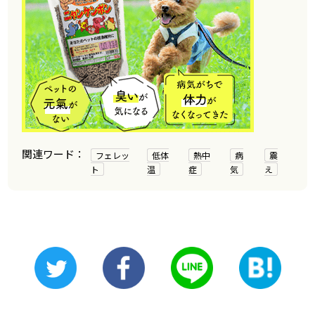
フェレッ
低体
熱中
病
震
ト
温
症
気
え