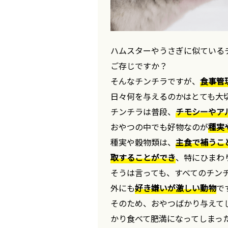
ハムスターやうさぎに似ている
ご存じですか？
そんなチンチラですが、
食事管
日々何を与えるのかはとても大
チンチラは普段、
チモシーやア
おやつの中でも好物なのが
種実
種実や穀物類は、
主食で補うこ
取することができ
、特にひまわ
そうは言っても、すべてのチン
外にも
好き嫌いが激しい動物
で
そのため、おやつばかり与えて
かり食べて肥満になってしまっ