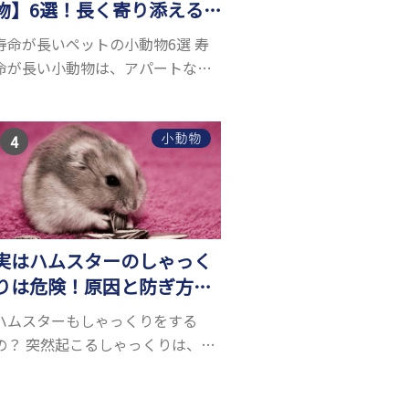
物】6選！長く寄り添える
小動物はいる？
寿命が長いペットの小動物6選 寿
命が長い小動物は、アパートなど
でも飼いやすい上に長く寄り添う
ことができるためペットとして人
気が高いです。 以下では寿命が長
小動物
い小動物6選を紹介！種類ごとに特
徴や飼育のポイ...
実はハムスターのしゃっく
りは危険！原因と防ぎ方、
病気の可能性とは？
ハムスターもしゃっくりをする
の？ 突然起こるしゃっくりは、お
腹の横隔膜が痙攣することで起こ
ります。人間にもたまに起こりま