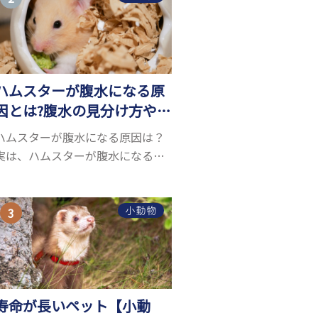
お迎えしたいと思う人も多いので
はないでしょうか...
ハムスターが腹水になる原
因とは?腹水の見分け方や対
処方法を解説
ハムスターが腹水になる原因は？
実は、ハムスターが腹水になる原
因を特定するのは、困難です。ハ
ムスターの体は小さく、動きも激
しいため、難しい検査を気軽にす
小動物
ることができないためです。 腹水
になる理由はさま...
寿命が長いペット【小動