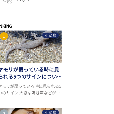
NKING
小動物
ヤモリが弱っている時に見
られる5つのサインについ
て詳しくご紹介！
ヤモリが弱っている時に見られる5
つのサイン 大きな鳴き声などがな
く水槽を置くスペースがあれば飼
うことができるヤモリ。ペットと
して人気が高まっているヤモリを
小動物