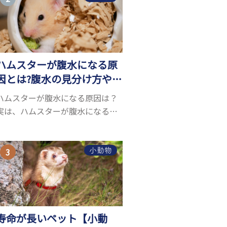
お迎えしたいと思う人も多いので
はないでしょうか...
ハムスターが腹水になる原
因とは?腹水の見分け方や対
処方法を解説
ハムスターが腹水になる原因は？
実は、ハムスターが腹水になる原
因を特定するのは、困難です。ハ
ムスターの体は小さく、動きも激
しいため、難しい検査を気軽にす
小動物
ることができないためです。 腹水
になる理由はさま...
寿命が長いペット【小動