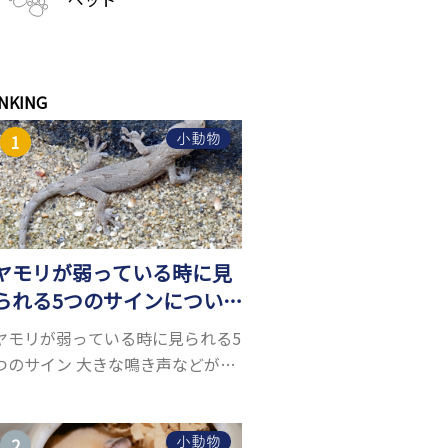
NKING
小動物
ヤモリが弱っている時に見
られる5つのサインについ
て詳しくご紹介！
ヤモリが弱っている時に見られる5
つのサイン 大きな鳴き声などがな
く水槽を置くスペースがあれば飼
うことができるヤモリ。ペットと
して人気が高まっているヤモリを
小動物