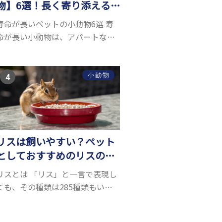
物】6選！長く寄り添える
小動物はいる？
寿命が長いペットの小動物6選 寿
命が長い小動物は、アパートなど
でも飼いやすい上に長く寄り添う
ことができるためペットとして人
気が高いです。 以下では寿命が長
小動物
い小動物6選を紹介！種類ごとに特
徴や飼育のポイ...
リスは飼いやすい？ペット
としておすすめのリスの種
類5選
リスとは 「リス」と一言で表現し
ても、その種類は285種類もいる
と言われています。リスにもいろ
いろ種類がありますが、滑空を得