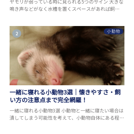
ヤモリが弱っている時に見られる5つのサイン 大きな
鳴き声などがなく水槽を置くスペースがあれば飼う
ことができるヤモリ。ペットとして人気が高まってい
るヤモリをお迎えしたいと思う人も多いのではない
でしょうか...
小動物
一緒に寝れる小動物3選｜懐きやすさ・飼
い方の注意点まで完全網羅！
一緒に寝れる小動物3選 小動物と一緒に寝たい場合は
潰してしまう可能性を考えて、小動物自体にある程度
の大きさが必要です。また、小動物は自分のスペース
を大切にする傾向があり、一緒に寝るのは難しいこと