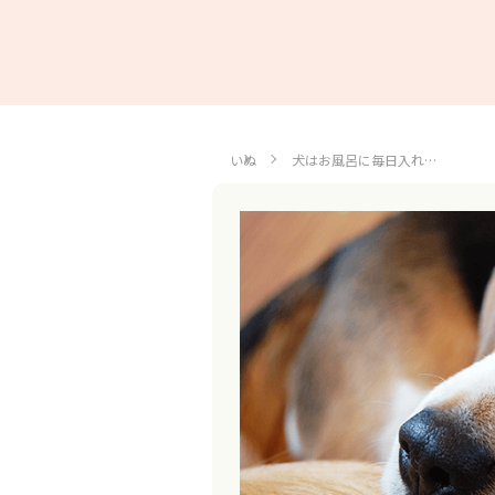
いぬ
犬はお風呂に毎日入れ…