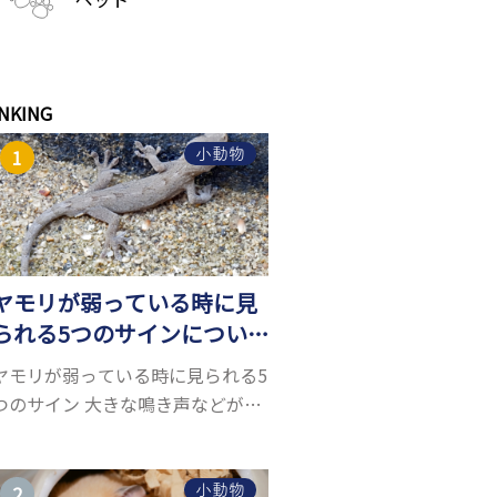
NKING
小動物
ヤモリが弱っている時に見
られる5つのサインについ
て詳しくご紹介！
ヤモリが弱っている時に見られる5
つのサイン 大きな鳴き声などがな
く水槽を置くスペースがあれば飼
うことができるヤモリ。ペットと
して人気が高まっているヤモリを
小動物