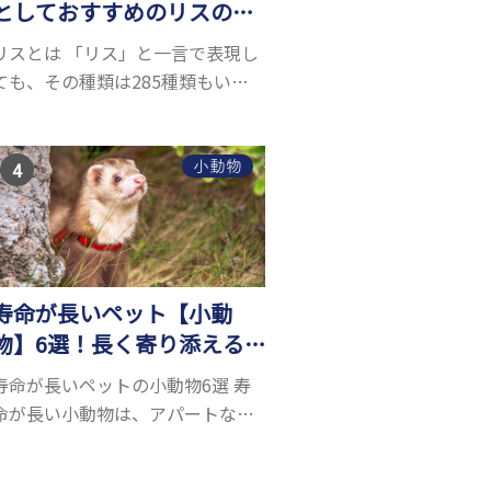
としておすすめのリスの種
類5選
リスとは 「リス」と一言で表現し
ても、その種類は285種類もいる
と言われています。リスにもいろ
いろ種類がありますが、滑空を得
意とするモモンガやムササビもリ
小動物
スの仲間です。森の木の上にいる
イメージが強いも...
寿命が長いペット【小動
物】6選！長く寄り添える
小動物はいる？
寿命が長いペットの小動物6選 寿
命が長い小動物は、アパートなど
でも飼いやすい上に長く寄り添う
ことができるためペットとして人