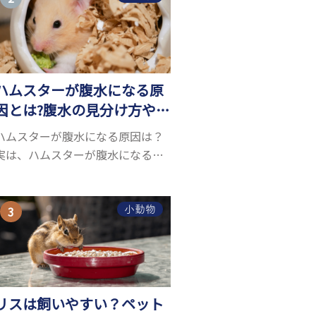
お迎えしたいと思う人も多いので
はないでしょうか...
ハムスターが腹水になる原
因とは?腹水の見分け方や対
処方法を解説
ハムスターが腹水になる原因は？
実は、ハムスターが腹水になる原
因を特定するのは、困難です。ハ
ムスターの体は小さく、動きも激
しいため、難しい検査を気軽にす
小動物
ることができないためです。 腹水
になる理由はさま...
リスは飼いやすい？ペット