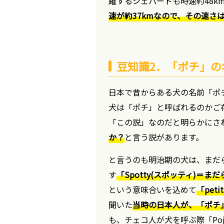
躍するシェパードも時速約48k
速が約37kmなので、その速さ
豆知識2．「ポチ」の
日本で昔からある犬の名前「ポ
犬は「ポチ」と呼ばれるのかご
「この説」なのだと明らかにさ
か？
と言う説があります。
と言うのも明治期の犬は、まだ
す
「Spotty(スポッティ)＝ま
という意味合いを込めて
「pet
聞いた
当時の日本人が、「ポチ
も、チェコ人が犬を呼ぶ際「Po