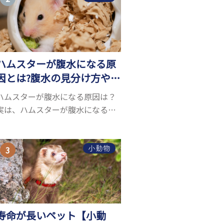
お迎えしたいと思う人も多いので
はないでしょうか...
ハムスターが腹水になる原
因とは?腹水の見分け方や対
処方法を解説
ハムスターが腹水になる原因は？
実は、ハムスターが腹水になる原
因を特定するのは、困難です。ハ
ムスターの体は小さく、動きも激
しいため、難しい検査を気軽にす
小動物
ることができないためです。 腹水
になる理由はさま...
寿命が長いペット【小動