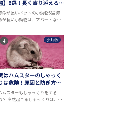
物】6選！長く寄り添える
小動物はいる？
寿命が長いペットの小動物6選 寿
命が長い小動物は、アパートなど
でも飼いやすい上に長く寄り添う
ことができるためペットとして人
気が高いです。 以下では寿命が長
小動物
い小動物6選を紹介！種類ごとに特
徴や飼育のポイ...
実はハムスターのしゃっく
りは危険！原因と防ぎ方、
病気の可能性とは？
ハムスターもしゃっくりをする
の？ 突然起こるしゃっくりは、お
腹の横隔膜が痙攣することで起こ
ります。人間にもたまに起こりま