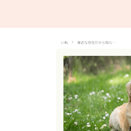
いぬ
身近な存在だから知ら…