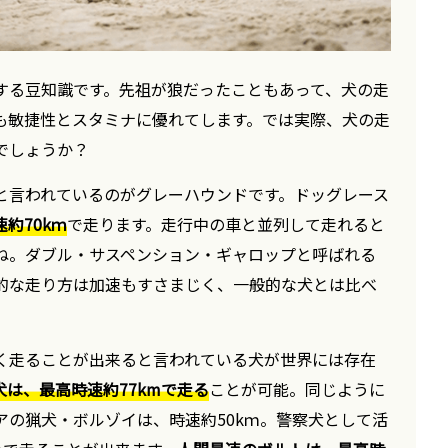
する豆知識です。先祖が狼だったこともあって、犬の走
も敏捷性とスタミナに優れてします。では実際、犬の走
でしょうか？
と言われているのがグレーハウンドです。ドッグレース
約70kｍ
で走ります。走行中の車と並列して走れると
ね。ダブル・サスペンション・ギャロップと呼ばれる
的な走り方は加速もすさまじく、一般的な犬とは比べ
く走ることが出来ると言われている犬が世界には存在
は、最高時速約77kmで走る
ことが可能。同じように
アの猟犬・ボルゾイは、時速約50kｍ。警察犬として活