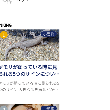
NKING
小動物
ヤモリが弱っている時に見
られる5つのサインについ
て詳しくご紹介！
ヤモリが弱っている時に見られる5
つのサイン 大きな鳴き声などがな
く水槽を置くスペースがあれば飼
うことができるヤモリ。ペットと
して人気が高まっているヤモリを
小動物