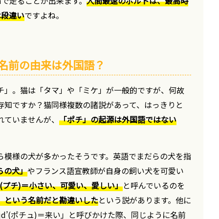
mで走ることが出来ます。
人間最速のボルトは、最高時
は段違い
ですよね。
名前の由来は外国語？
チ」。猫は「タマ」や「ミケ」が一般的ですが、何故
存知ですか？猫同様複数の諸説があって、はっきりと
れていませんが、
「ポチ」の起源は外国語ではない
ら模様の犬が多かったそうです。英語でまだらの犬を指
だらの犬」
やフランス語宣教師が自身の飼い犬を可愛い
it(プチ)＝小さい、可愛い、愛しい」
と呼んでいるのを
」という名前だと勘違いした
という説があります。他に
jd’(ポチュ)＝来い」と呼びかけた際、同じように名前