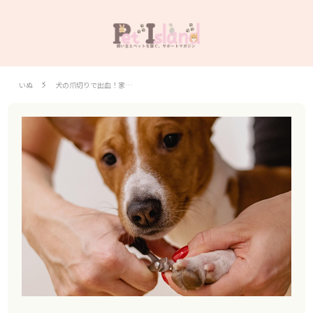
いぬ
犬の爪切りで出血！家…