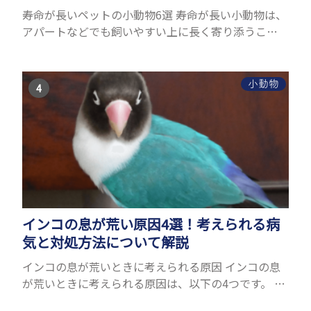
寿命が長いペットの小動物6選 寿命が長い小動物は、
アパートなどでも飼いやすい上に長く寄り添うこと
ができるためペットとして人気が高いです。 以下で
は寿命が長い小動物6選を紹介！種類ごとに特徴や飼
育のポイ...
小動物
インコの息が荒い原因4選！考えられる病
気と対処方法について解説
インコの息が荒いときに考えられる原因 インコの息
が荒いときに考えられる原因は、以下の4つです。 ●
暑いから ● ストレスを感じたから ● 運動をしたか