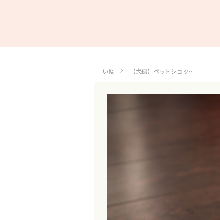
いぬ
【犬編】ペットショッ…