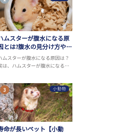
お迎えしたいと思う人も多いので
はないでしょうか...
ハムスターが腹水になる原
因とは?腹水の見分け方や対
処方法を解説
ハムスターが腹水になる原因は？
実は、ハムスターが腹水になる原
因を特定するのは、困難です。ハ
ムスターの体は小さく、動きも激
しいため、難しい検査を気軽にす
小動物
ることができないためです。 腹水
になる理由はさま...
寿命が長いペット【小動