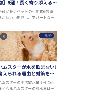
物】6選！長く寄り添える
小動物はいる？
寿命が長いペットの小動物6選 寿
命が長い小動物は、アパートなど
でも飼いやすい上に長く寄り添う
ことができるためペットとして人
気が高いです。 以下では寿命が長
小動物
い小動物6選を紹介！種類ごとに特
徴や飼育のポイ...
ハムスターが水を飲まない!
考えられる理由と対策を解
説
ハムスターの平均飲水量 1日に必
要となるハムスターの飲水量は、
体重により変化します。 一般的に
体重の約10％の水を毎日摂取しな