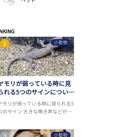
NKING
小動物
ヤモリが弱っている時に見
られる5つのサインについ
て詳しくご紹介！
ヤモリが弱っている時に見られる5
つのサイン 大きな鳴き声などがな
く水槽を置くスペースがあれば飼
うことができるヤモリ。ペットと
して人気が高まっているヤモリを
小動物