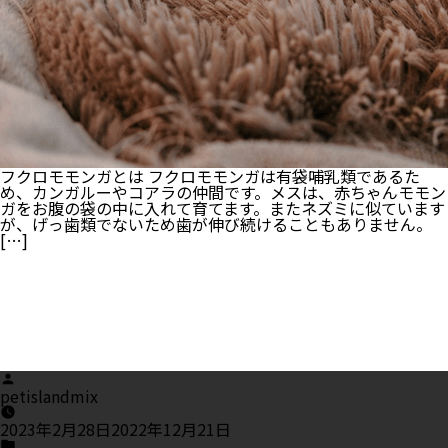
フクロモモンガとは フクロモモンガは有袋哺乳類であるた
め、カンガルーやコアラの仲間です。メスは、赤ちゃんモモン
ガをお腹の袋の中に入れて育てます。またネズミに似ています
が、げっ歯類でないため歯が伸び続けることもありません。
[…]
Posted
by
petislandmix
2023年2月28日
2022年12月21日
Posted