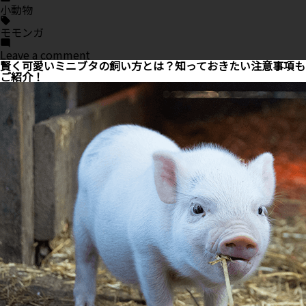
in
小動物
Tags:
モモンガ
on
Leave a comment
可
賢く可愛いミニブタの飼い方とは？知っておきたい注意事項も
愛
ご紹介！
い
フ
ク
ロ
モ
モ
ン
ガ
の
飼
い
方
と
は？
性
格
や
注
意
点
も