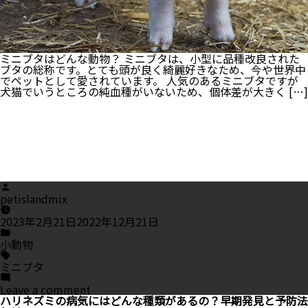
解
説
ミニブタはどんな動物？ ミニブタは、小型に品種改良された
ブタの総称です。とても頭が良く綺麗好きなため、今や世界中
でペットとして愛されています。 人気のあるミニブタですが
犬猫でいうところの純血種がいないため、個体差が大きく […]
Posted
by
petislandmix
2023年2月21日
2022年12月21日
Posted
in
小動物
Tags:
ミニブタ
on
Leave a comment
賢
ハリネズミの病気にはどんな種類があるの？早期発見と予防法