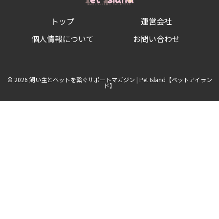
る！
気
トップ
運営会社
に
な
る
個人情報について
お問い合わせ
し
つ
け
の
方
© 2026 飼い主とペットを繋ぐサポートマガジン | Pet Island【ペットアイラン
法
ド】
と
は