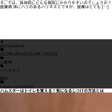
介！
す。では、具体的にどんな病気にかかりやすいのでしょうか？
皮膚病 体にハリのあるハリネズミですが、皮膚はとても […]
Posted
by
petislandmix
2023年2月14日
2022年12月21日
Posted
in
小動物
Tags:
ハリネズミ
,
病気
on
Leave a comment
ハ
ハムスターはトイレを覚える！気になるしつけの方法とは
リ
ネ
ズ
ミ
の