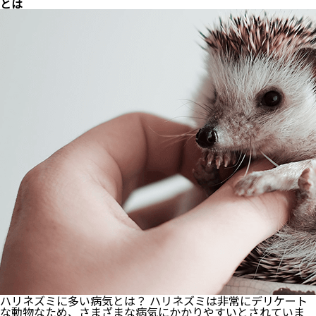
く
とは
可
愛
い
ミ
ニ
ブ
タ
の
飼
い
方
と
は？
知
っ
て
お
き
た
い
注
意
事
項
も
ご
ハリネズミに多い病気とは？ ハリネズミは非常にデリケート
紹
な動物なため、さまざまな病気にかかりやすいとされていま