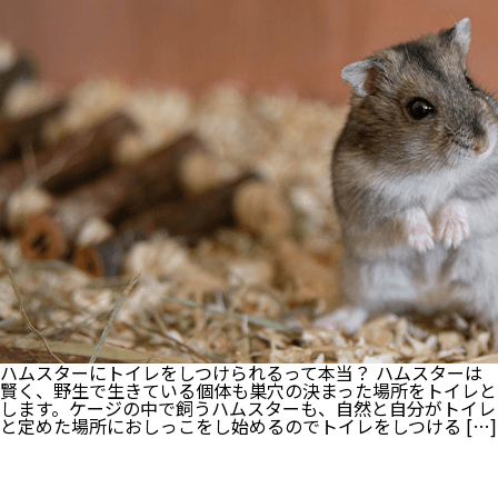
病
気
に
は
ど
ん
な
種
類
が
あ
る
の？
早
期
発
見
と
予
防
法
ハムスターにトイレをしつけられるって本当？ ハムスターは
と
賢く、野生で生きている個体も巣穴の決まった場所をトイレと
は
します。ケージの中で飼うハムスターも、自然と自分がトイレ
と定めた場所におしっこをし始めるのでトイレをしつける […]