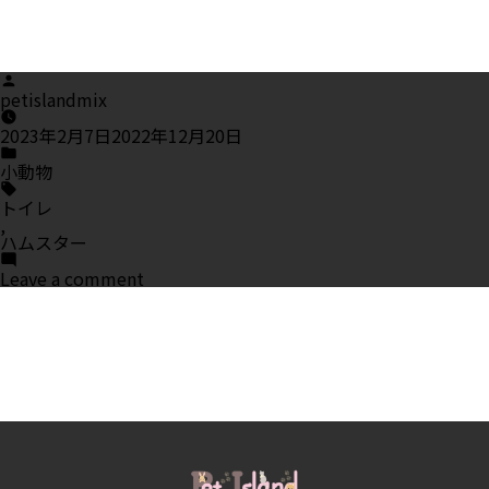
Posted
by
petislandmix
2023年2月7日
2022年12月20日
Posted
in
小動物
Tags:
トイレ
,
ハムスター
on
Leave a comment
ハ
ム
ス
タ
ー
は
ト
イ
レ
を
覚
え