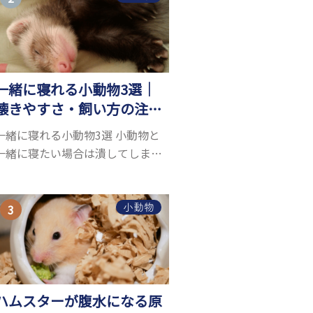
お迎えしたいと思う人も多いので
はないでしょうか...
一緒に寝れる小動物3選｜
懐きやすさ・飼い方の注意
点まで完全網羅！
一緒に寝れる小動物3選 小動物と
一緒に寝たい場合は潰してしまう
可能性を考えて、小動物自体にあ
る程度の大きさが必要です。ま
た、小動物は自分のスペースを大
小動物
切にする傾向があり、一緒に寝る
のは難しいことが多い...
ハムスターが腹水になる原