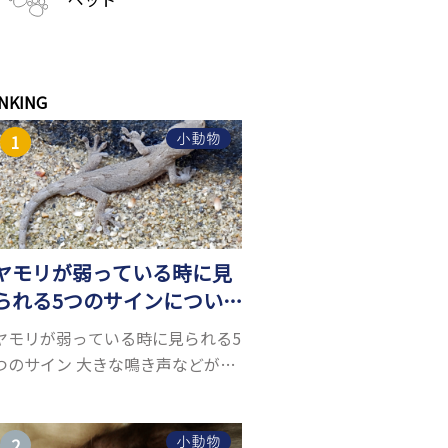
NKING
小動物
ヤモリが弱っている時に見
られる5つのサインについ
て詳しくご紹介！
ヤモリが弱っている時に見られる5
つのサイン 大きな鳴き声などがな
く水槽を置くスペースがあれば飼
うことができるヤモリ。ペットと
して人気が高まっているヤモリを
小動物