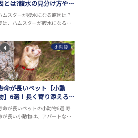
因とは?腹水の見分け方や対
処方法を解説
ハムスターが腹水になる原因は？
実は、ハムスターが腹水になる原
因を特定するのは、困難です。ハ
ムスターの体は小さく、動きも激
しいため、難しい検査を気軽にす
小動物
ることができないためです。 腹水
になる理由はさま...
寿命が長いペット【小動
物】6選！長く寄り添える
小動物はいる？
寿命が長いペットの小動物6選 寿
命が長い小動物は、アパートなど
でも飼いやすい上に長く寄り添う
ことができるためペットとして人