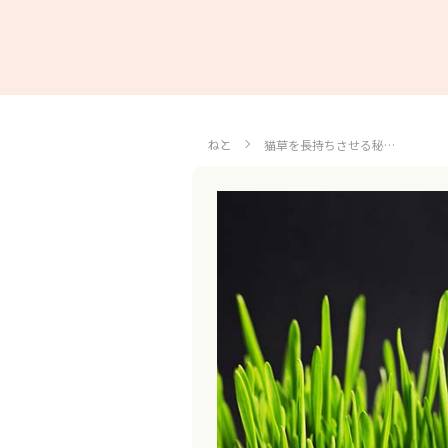
ねこ
猫草を長持ちさせる秘…