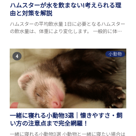
ハムスターが水を飲まない!考えられる理
由と対策を解説
ハムスターの平均飲水量 1日に必要となるハムスター
の飲水量は、体重により変化します。 一般的に体重
の約10％の水を毎日摂取しなければなりません。ハ
ムスターの種類やサイズにもよりますが、平均10〜
15c...
小動物
一緒に寝れる小動物3選｜懐きやすさ・飼
い方の注意点まで完全網羅！
一緒に寝れる小動物3選 小動物と一緒に寝たい場合は