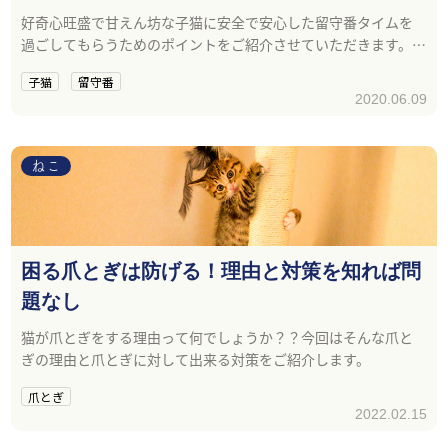
好奇心旺盛で甘えん坊な子猫に安全で安心した留守番タイムを
過ごしてもらうためのポイントをご紹介させていただきます。子
猫の安全と家族の安心のために留守番前のチェックを毎日の習
子猫
留守番
慣にしましょう。
2020.06.09
ねこ
困る爪とぎは防げる！理由と対策を知れば問
題なし
猫が爪とぎをする理由って何でしょうか？？今回はそんな爪と
ぎの理由と爪とぎに対して出来る対策をご紹介します。
爪とぎ
2022.02.15