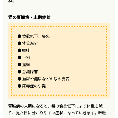
ね。
猫の腎臓病・末期症状
● 食欲低下、喪失
● 体重減少
● 嘔吐
● 下痢
● 痙攣
● 意識障害
● 血尿や無尿などの尿の異変
● 尿毒症の併発
腎臓病の末期になると、猫の食欲低下により体重も減
り、見た目に分かりやすい症状になっていきます。嘔吐