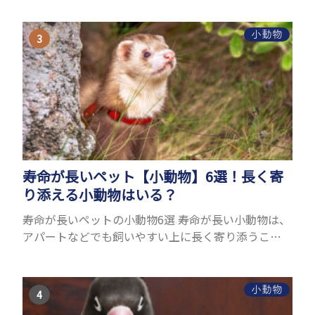
を気軽にすることができないためです。 腹水になる
理由はさま...
小動物
寿命が長いペット【小動物】6選！長く寄
り添える小動物はいる？
寿命が長いペットの小動物6選 寿命が長い小動物は、
アパートなどでも飼いやすい上に長く寄り添うこと
ができるためペットとして人気が高いです。 以下で
は寿命が長い小動物6選を紹介！種類ごとに特徴や飼
育のポイ...
小動物