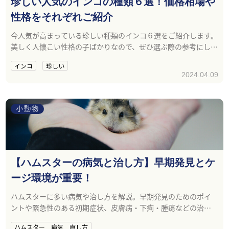
珍しい人気のインコの種類６選！価格相場や
性格をそれぞれご紹介
今人気が高まっている珍しい種類のインコ６選をご紹介します。
美しく人懐こい性格の子ばかりなので、ぜひ選ぶ際の参考にして
ください。
インコ
珍しい
2024.04.09
小動物
【ハムスターの病気と治し方】早期発見とケ
ージ環境が重要！
ハムスターに多い病気や治し方を解説。早期発見のためのポイ
ントや緊急性のある初期症状、皮膚病・下痢・腫瘍などの治療
法を紹介します。
ハムスター 病気 直し方