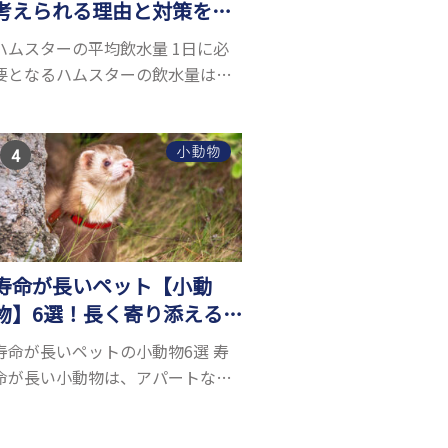
考えられる理由と対策を解
説
ハムスターの平均飲水量 1日に必
要となるハムスターの飲水量は、
体重により変化します。 一般的に
体重の約10％の水を毎日摂取しな
ければなりません。ハムスターの
小動物
種類やサイズにもよりますが、平
均10〜15c...
寿命が長いペット【小動
物】6選！長く寄り添える
小動物はいる？
寿命が長いペットの小動物6選 寿
命が長い小動物は、アパートなど
でも飼いやすい上に長く寄り添う
ことができるためペットとして人