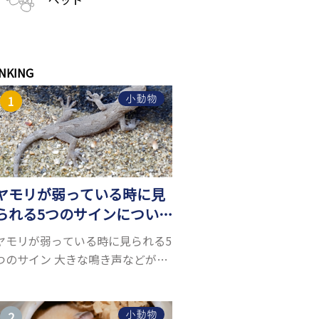
NKING
小動物
ヤモリが弱っている時に見
られる5つのサインについ
て詳しくご紹介！
ヤモリが弱っている時に見られる5
つのサイン 大きな鳴き声などがな
く水槽を置くスペースがあれば飼
うことができるヤモリ。ペットと
して人気が高まっているヤモリを
小動物