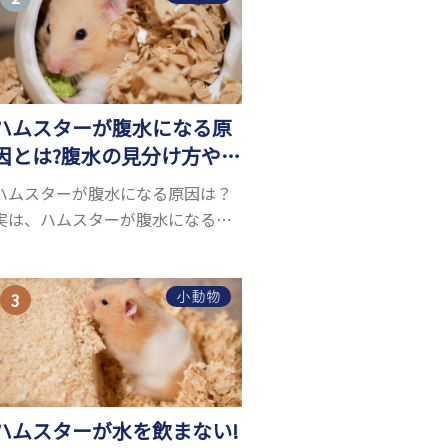
お迎えしたいと思う人も多いので
はないでしょうか...
ハムスターが腹水になる原
因とは?腹水の見分け方や対
処方法を解説
ハムスターが腹水になる原因は？
実は、ハムスターが腹水になる原
因を特定するのは、困難です。ハ
ムスターの体は小さく、動きも激
しいため、難しい検査を気軽にす
小動物
ることができないためです。 腹水
になる理由はさま...
ハムスターが水を飲まない!