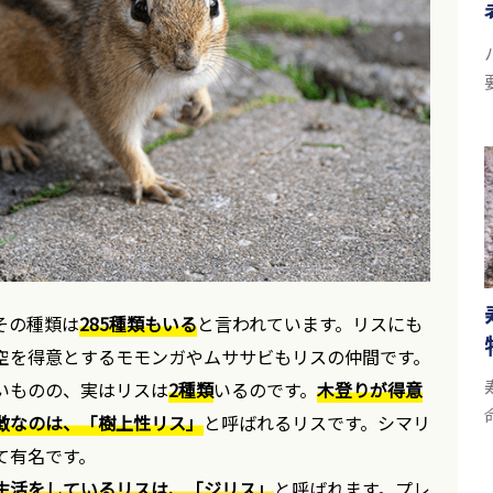
その種類は
285種類もいる
と言われています。リスにも
空を得意とするモモンガやムササビもリスの仲間です。
いものの、実はリスは
2種類
いるのです。
木登りが得意
徴なのは、「樹上性リス」
と呼ばれるリスです。シマリ
て有名です。
生活をしているリスは、「ジリス」
と呼ばれます。プレ