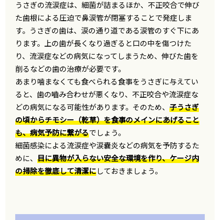
うさぎの流涙症は、細菌が詰まるほか、不正咬合で伸び
た歯根による圧迫で鼻涙管が閉塞することで発症しま
す。うさぎの歯は、涙の通り道である涙管のすぐ下にあ
ります。上の歯が長くなり過ぎると口の中を傷つけた
り、流涙症などの病気になってしまうため、伸びた歯を
削るなどの歯の治療が必要です。
あまり噛まなくても食べられる食事をうさぎに与えてい
ると、歯の嚙み合わせが悪くなり、不正咬合や流涙症な
どの病気になる可能性があります。そのため、
子うさぎ
の頃からチモシー（乾草）を食事のメインにあげること
も、病気予防に繋がる
でしょう。
細菌感染による流涙症や涙嚢炎などの病気を予防するた
めに、
目に異物が入らない安全な環境を作り、ケージ内
の掃除を徹底して清潔に
しておきましょう。