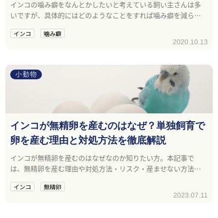
インコの噛み癖をなんとかしたいと考えている飼い主さんは多
いですが、具体的にはどのようなことをすれば噛み癖を減らす
ことができるのでしょうか？インコの噛み癖の対策についてポ
インコ
噛み癖
イントを紹介します。
2020.10.13
小動物
インコが無精卵を産むのはなぜ？単独飼育で
卵を産む理由と対処方法を徹底解説
インコが無精卵を産むのはなぜなのか知りたい方。本記事で
は、無精卵を産む理由や対処方法・リスク・産ませない方法に
ついて解説します。
インコ
無精卵
2023.07.11