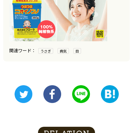
うさぎ
病気
目