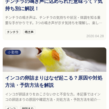
チンチラの鳴き声に込められた意味って？気
持ち別に解説！
チンチラの鳴き声は、チンチラの気持ちや状況・体調を知る重
要な手がかりです。3つの鳴き声が示す気持ちを理解し、楽しく
仲良くチンチラと暮らしましょう。
チンチラ
鳴き声
2020.04.28
小動物
インコの卵詰まりはなぜ起こる？原因や対処
方法・予防方法を解説
インコが卵詰まりをおこさないかと不安な方。本記事ではイン
コの卵詰まりの原因や確認方法・対処方法・予防方法を紹介し
ます。
インコ
卵詰まり