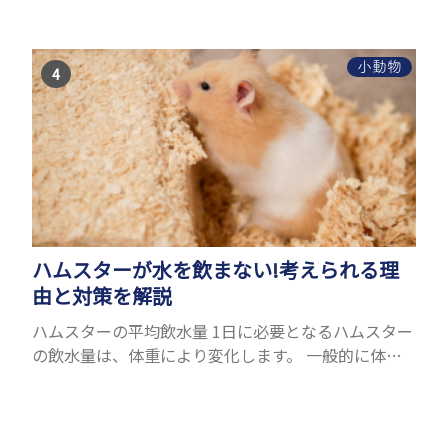
種類がありますが、滑空を得意とするモモンガやム
ササビもリスの仲間です。森の木の上にいるイメージ
が強いも...
小動物
ハムスターが水を飲まない!考えられる理
由と対策を解説
ハムスターの平均飲水量 1日に必要となるハムスター
の飲水量は、体重により変化します。 一般的に体重
の約10％の水を毎日摂取しなければなりません。ハ
ムスターの種類やサイズにもよりますが、平均10〜
15c...