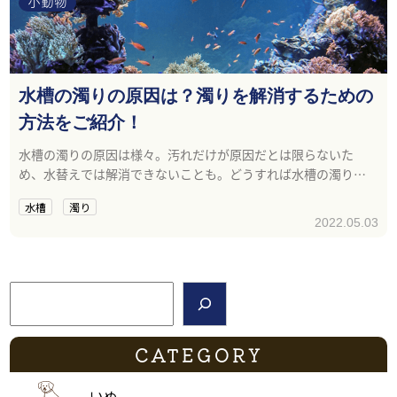
小動物
水槽の濁りの原因は？濁りを解消するための
方法をご紹介！
水槽の濁りの原因は様々。汚れだけが原因だとは限らないた
め、水替えでは解消できないことも。どうすれば水槽の濁りを
なくせるのか解説します。
水槽
濁り
2022.05.03
検索
CATEGORY
いぬ