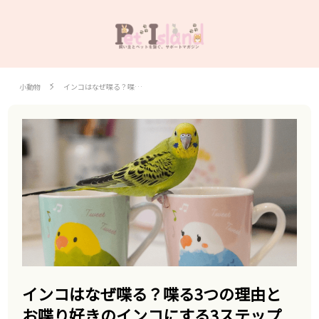
小動物
インコはなぜ喋る？喋…
インコはなぜ喋る？喋る3つの理由と
お喋り好きのインコにする3ステップ