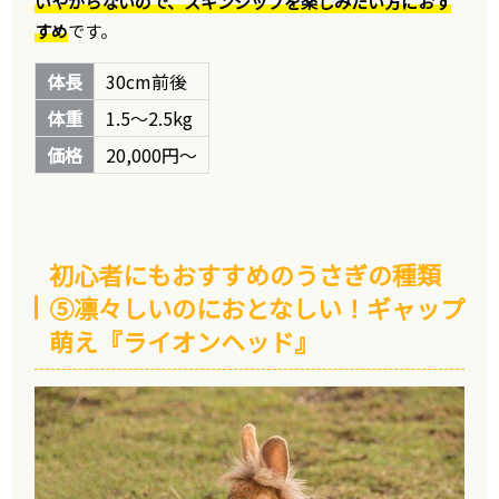
いやがらないので、スキンシップを楽しみたい方におす
すめ
です。
体長
30cm前後
体重
1.5～2.5kg
価格
20,000円～
初心者にもおすすめのうさぎの種類
⑤凛々しいのにおとなしい！ギャップ
萌え『ライオンヘッド』