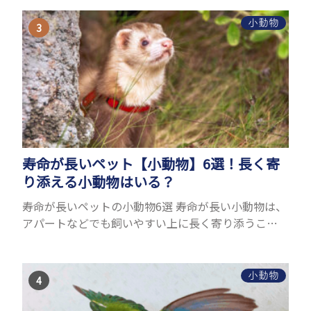
を気軽にすることができないためです。 腹水になる
理由はさま...
小動物
寿命が長いペット【小動物】6選！長く寄
り添える小動物はいる？
寿命が長いペットの小動物6選 寿命が長い小動物は、
アパートなどでも飼いやすい上に長く寄り添うこと
ができるためペットとして人気が高いです。 以下で
は寿命が長い小動物6選を紹介！種類ごとに特徴や飼
育のポイ...
小動物