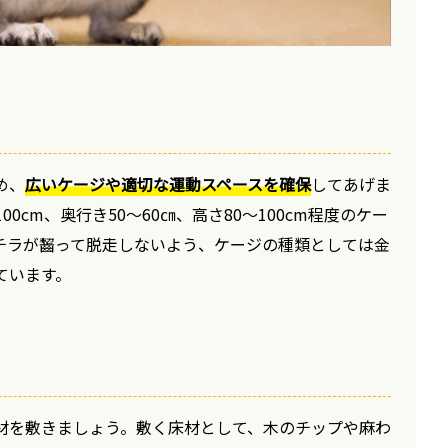
め、
広いケージや適切な運動スペースを確保
してあげま
0cm、奥行き50～60㎝、高さ80～100cm程度のケー
チラが齧って脱走しないよう、ケージの種類としては金
ています。
材を敷きましょう。敷く床材として、木のチップや麻わ