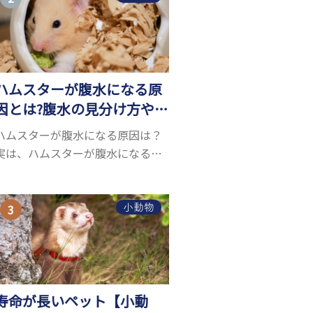
お迎えしたいと思う人も多いので
はないでしょうか...
ハムスターが腹水になる原
因とは?腹水の見分け方や対
処方法を解説
ハムスターが腹水になる原因は？
実は、ハムスターが腹水になる原
因を特定するのは、困難です。ハ
ムスターの体は小さく、動きも激
しいため、難しい検査を気軽にす
小動物
ることができないためです。 腹水
になる理由はさま...
寿命が長いペット【小動