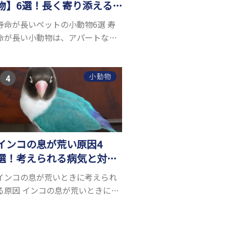
物】6選！長く寄り添える
小動物はいる？
寿命が長いペットの小動物6選 寿
命が長い小動物は、アパートなど
でも飼いやすい上に長く寄り添う
ことができるためペットとして人
気が高いです。 以下では寿命が長
小動物
い小動物6選を紹介！種類ごとに特
徴や飼育のポイ...
インコの息が荒い原因4
選！考えられる病気と対処
方法について解説
インコの息が荒いときに考えられ
る原因 インコの息が荒いときに考
えられる原因は、以下の4つです。
● 暑いから ● ストレスを感じた