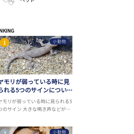
NKING
小動物
ヤモリが弱っている時に見
られる5つのサインについ
て詳しくご紹介！
ヤモリが弱っている時に見られる5
つのサイン 大きな鳴き声などがな
く水槽を置くスペースがあれば飼
うことができるヤモリ。ペットと
して人気が高まっているヤモリを
小動物