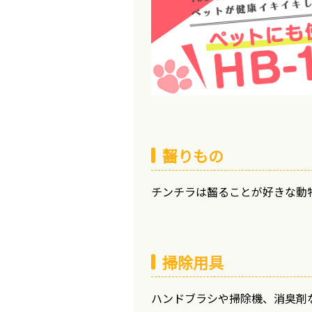
齧りもの
チンチラは齧ることが好きな動
掃除用具
ハンドブラシや掃除機、消臭剤