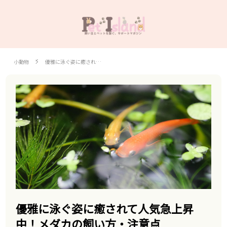
小動物
優雅に泳ぐ姿に癒され…
優雅に泳ぐ姿に癒されて人気急上昇
中！メダカの飼い方・注意点