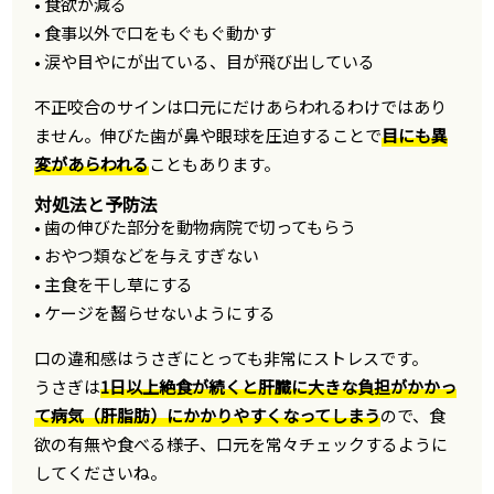
• 食欲が減る
• 食事以外で口をもぐもぐ動かす
• 涙や目やにが出ている、目が飛び出している
不正咬合のサインは口元にだけあらわれるわけではあり
ません。伸びた歯が鼻や眼球を圧迫することで
目にも異
変があらわれる
こともあります。
対処法と予防法
• 歯の伸びた部分を動物病院で切ってもらう
• おやつ類などを与えすぎない
• 主食を干し草にする
• ケージを齧らせないようにする
口の違和感はうさぎにとっても非常にストレスです。
うさぎは
1日以上絶食が続くと肝臓に大きな負担がかかっ
て病気（肝脂肪）にかかりやすくなってしまう
ので、食
欲の有無や食べる様子、口元を常々チェックするように
してくださいね。