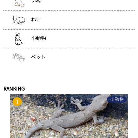
いぬ
ねこ
小動物
ペット
RANKING
小動物