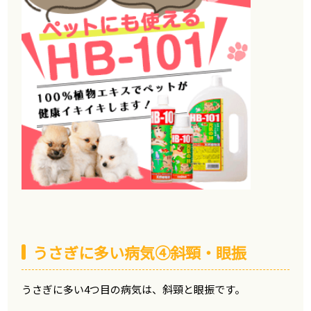
うさぎに多い病気④斜頸・眼振
うさぎに多い4つ目の病気は、斜頸と眼振です。