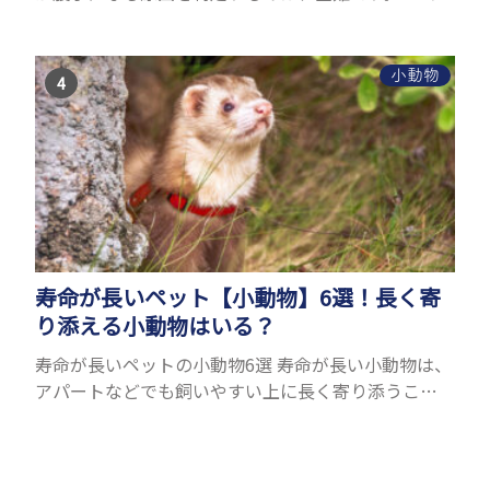
ターの体は小さく、動きも激しいため、難しい検査
を気軽にすることができないためです。 腹水になる
理由はさま...
小動物
寿命が長いペット【小動物】6選！長く寄
り添える小動物はいる？
寿命が長いペットの小動物6選 寿命が長い小動物は、
アパートなどでも飼いやすい上に長く寄り添うこと
ができるためペットとして人気が高いです。 以下で
は寿命が長い小動物6選を紹介！種類ごとに特徴や飼
育のポイ...