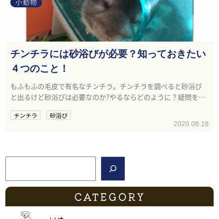
小動物
チンチラには砂浴びが必要？知っておきたい
４つのこと！
もふもふの毛皮で有名なチンチラ。チンチラを調べると砂浴び
と出るけど砂浴びは必要なのか?やるならどのように？疑問を解
消します。
チンチラ
砂浴び
2020.08.18
検索
CATEGORY