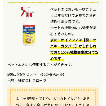
ペットのにおいも一吹きシュ
ッとするだけで消臭できる純
植物性消臭液です。
ペットの排泄物にも効果があ
るすぐれもの。
またニオイノンノは【松・ツ
バキ・カタバミ】から作られ
ており100％植物由来成分で安
心です。
ペット本人にも使用することができます。
500㏄×5本セット 4100円(税込み)
出典：
株式会社フローラ
ネコを3匹飼っており、ネコのトイレが2つある
ので、今まで臭いが気になっていた。しかしネ