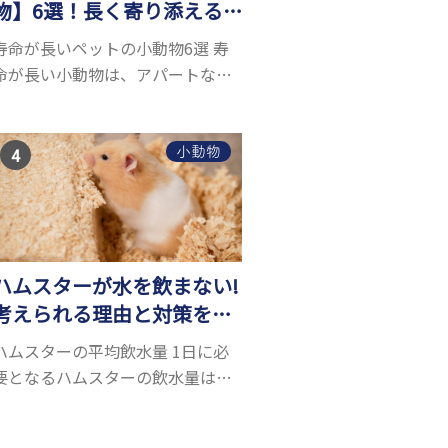
物】6選！長く寄り添える
小動物はいる？
寿命が長いペットの小動物6選 寿
命が長い小動物は、アパートなど
でも飼いやすい上に長く寄り添う
ことができるためペットとして人
気が高いです。 以下では寿命が長
小動物
い小動物6選を紹介！種類ごとに特
徴や飼育のポイ...
ハムスターが水を飲まない!
考えられる理由と対策を解
説
ハムスターの平均飲水量 1日に必
要となるハムスターの飲水量は、
体重により変化します。 一般的に
体重の約10％の水を毎日摂取しな