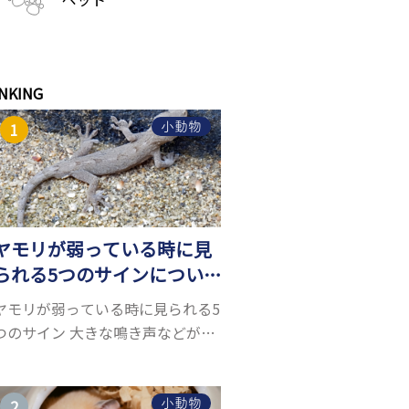
NKING
小動物
ヤモリが弱っている時に見
られる5つのサインについ
て詳しくご紹介！
ヤモリが弱っている時に見られる5
つのサイン 大きな鳴き声などがな
く水槽を置くスペースがあれば飼
うことができるヤモリ。ペットと
して人気が高まっているヤモリを
小動物