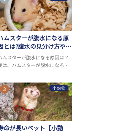
お迎えしたいと思う人も多いので
はないでしょうか...
ハムスターが腹水になる原
因とは?腹水の見分け方や対
処方法を解説
ハムスターが腹水になる原因は？
実は、ハムスターが腹水になる原
因を特定するのは、困難です。ハ
ムスターの体は小さく、動きも激
しいため、難しい検査を気軽にす
小動物
ることができないためです。 腹水
になる理由はさま...
寿命が長いペット【小動