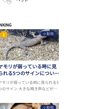
NKING
小動物
ヤモリが弱っている時に見
られる5つのサインについ
て詳しくご紹介！
ヤモリが弱っている時に見られる5
つのサイン 大きな鳴き声などがな
く水槽を置くスペースがあれば飼
うことができるヤモリ。ペットと
して人気が高まっているヤモリを
小動物