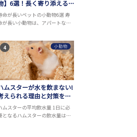
物】6選！長く寄り添える
小動物はいる？
寿命が長いペットの小動物6選 寿
命が長い小動物は、アパートなど
でも飼いやすい上に長く寄り添う
ことができるためペットとして人
気が高いです。 以下では寿命が長
小動物
い小動物6選を紹介！種類ごとに特
徴や飼育のポイ...
ハムスターが水を飲まない!
考えられる理由と対策を解
説
ハムスターの平均飲水量 1日に必
要となるハムスターの飲水量は、
体重により変化します。 一般的に
体重の約10％の水を毎日摂取しな