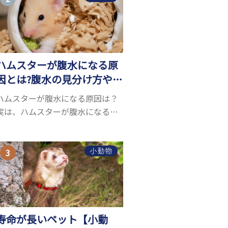
お迎えしたいと思う人も多いので
はないでしょうか...
ハムスターが腹水になる原
因とは?腹水の見分け方や対
処方法を解説
ハムスターが腹水になる原因は？
実は、ハムスターが腹水になる原
因を特定するのは、困難です。ハ
ムスターの体は小さく、動きも激
しいため、難しい検査を気軽にす
小動物
ることができないためです。 腹水
になる理由はさま...
寿命が長いペット【小動