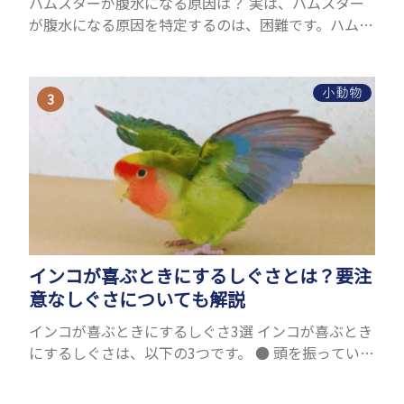
ハムスターが腹水になる原因は？ 実は、ハムスター
が腹水になる原因を特定するのは、困難です。ハムス
ターの体は小さく、動きも激しいため、難しい検査
を気軽にすることができないためです。 腹水になる
理由はさま...
小動物
インコが喜ぶときにするしぐさとは？要注
意なしぐさについても解説
インコが喜ぶときにするしぐさ3選 インコが喜ぶとき
にするしぐさは、以下の3つです。 ● 頭を振っている
● 尾を振っている ● かごの中で飼い主さんを置いか
ける ひとつずつ紹介します。 頭を振っている...