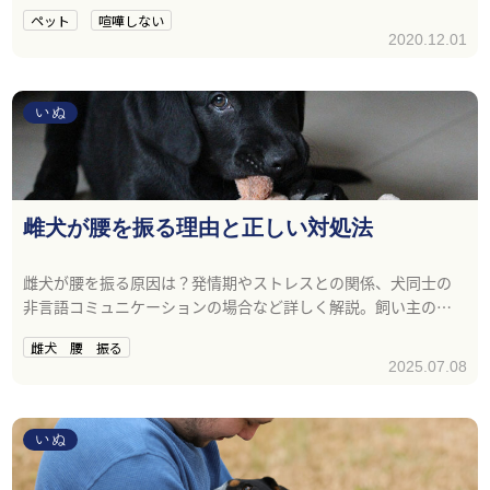
や他のペットと暮らしていて喧嘩しない犬を飼いたい方は参考
ペット
喧嘩しない
にしてくださいね。
2020.12.01
いぬ
雌犬が腰を振る理由と正しい対処法
雌犬が腰を振る原因は？発情期やストレスとの関係、犬同士の
非言語コミュニケーションの場合など詳しく解説。飼い主の適
切な対処法も紹介。
雌犬 腰 振る
2025.07.08
いぬ