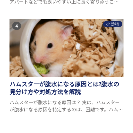
アパートなどでも飼いやすい上に長く寄り添うこと
ができるためペットとして人気が高いです。 以下で
は寿命が長い小動物6選を紹介！種類ごとに特徴や飼
育のポイ...
小動物
ハムスターが腹水になる原因とは?腹水の
見分け方や対処方法を解説
ハムスターが腹水になる原因は？ 実は、ハムスター
が腹水になる原因を特定するのは、困難です。ハムス
ターの体は小さく、動きも激しいため、難しい検査
を気軽にすることができないためです。 腹水になる
理由はさま...