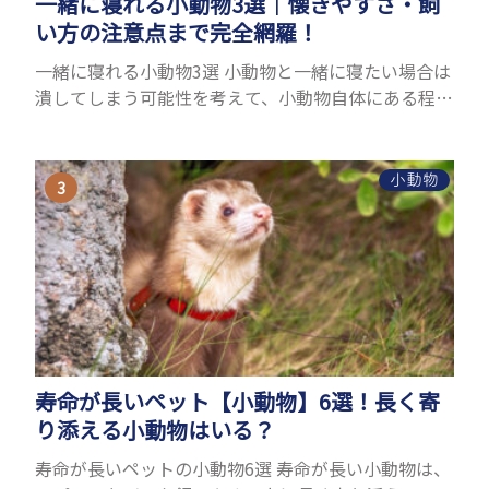
一緒に寝れる小動物3選｜懐きやすさ・飼
い方の注意点まで完全網羅！
一緒に寝れる小動物3選 小動物と一緒に寝たい場合は
潰してしまう可能性を考えて、小動物自体にある程度
の大きさが必要です。また、小動物は自分のスペース
を大切にする傾向があり、一緒に寝るのは難しいこと
が多い...
小動物
寿命が長いペット【小動物】6選！長く寄
り添える小動物はいる？
寿命が長いペットの小動物6選 寿命が長い小動物は、