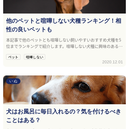
他のペットと喧嘩しない犬種ランキング！相
性の良いペットも
本記事で他のペットとも喧嘩しない飼いやすいおすすめ犬種を5
位までランキングで紹介します。喧嘩しない犬種に興味のある方
や他のペットと暮らしていて喧嘩しない犬を飼いたい方は参考
ペット
喧嘩しない
にしてくださいね。
2020.12.01
いぬ
犬はお風呂に毎日入れるの？気を付けるべき
ことはある？