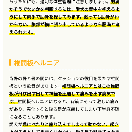
らうためにも、適切な体重管理に注意しましょう。
肥満
かそうでないかを判断するには、愛犬の背中を抱えるよ
うにして両手で肋骨を探してみます。触っても肋骨がわ
からない、腹部が横に張り出しているようなら肥満と考
えられます。
椎間板ヘルニア
背骨の骨と骨の間には、クッションの役目を果たす椎間
板という軟骨があります。
椎間板ヘルニアとはこの椎間
板が飛び出す出して神経を圧迫して痛みを出す病気で
す。
椎間板ヘルニアになると、背筋にそって激しい痛み
があり、悪化すると後ろ足が麻痺してしまい下半身不随
になることもあります。
愛犬が
急にぺたりと座り込んでしまって動かない、起き
上がろうとしてうまくいかない、後ろ足を引きずったま