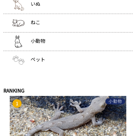
いぬ
ねこ
小動物
ペット
RANKING
小動物