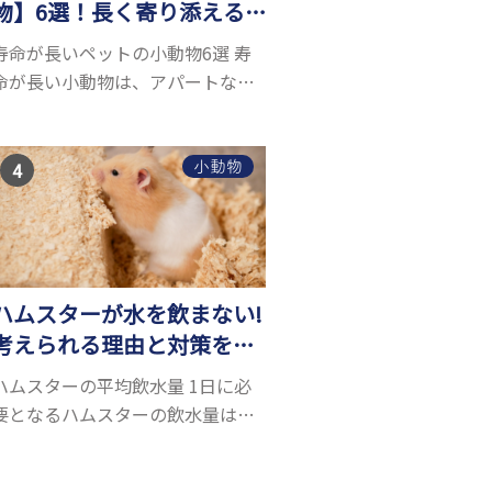
物】6選！長く寄り添える
小動物はいる？
寿命が長いペットの小動物6選 寿
命が長い小動物は、アパートなど
でも飼いやすい上に長く寄り添う
ことができるためペットとして人
気が高いです。 以下では寿命が長
小動物
い小動物6選を紹介！種類ごとに特
徴や飼育のポイ...
ハムスターが水を飲まない!
考えられる理由と対策を解
説
ハムスターの平均飲水量 1日に必
要となるハムスターの飲水量は、
体重により変化します。 一般的に
体重の約10％の水を毎日摂取しな