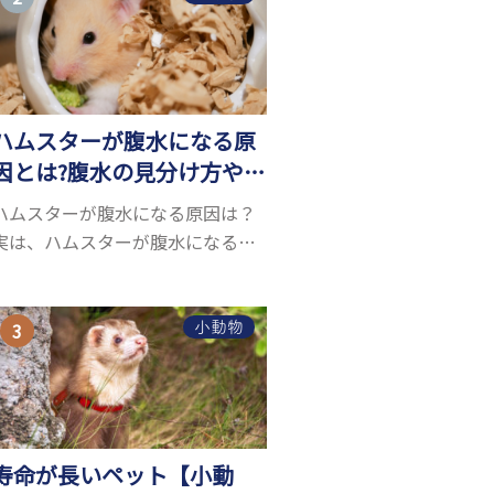
お迎えしたいと思う人も多いので
はないでしょうか...
ハムスターが腹水になる原
因とは?腹水の見分け方や対
処方法を解説
ハムスターが腹水になる原因は？
実は、ハムスターが腹水になる原
因を特定するのは、困難です。ハ
ムスターの体は小さく、動きも激
しいため、難しい検査を気軽にす
小動物
ることができないためです。 腹水
になる理由はさま...
寿命が長いペット【小動