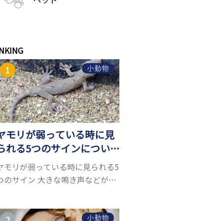
NKING
小動物
ヤモリが弱っている時に見
られる5つのサインについ
て詳しくご紹介！
ヤモリが弱っている時に見られる5
つのサイン 大きな鳴き声などがな
く水槽を置くスペースがあれば飼
うことができるヤモリ。ペットと
して人気が高まっているヤモリを
小動物