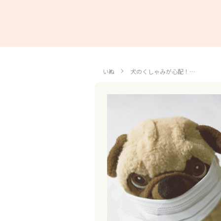
いぬ
犬のくしゃみが心配！…