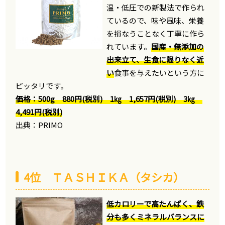
温・低圧での新製法で作られ
ているので、味や風味、栄養
を損なうことなく丁寧に作ら
れています。
国産・無添加の
出来立て、生食に限りなく近
い
食事を与えたいという方に
ピッタリです。
価格：500g 880円(税別) 1㎏ 1,657円(税別) 3㎏
4,491円(税別)
出典：PRIMO
4位 ＴＡＳＨＩＫＡ（タシカ）
低カロリーで高たんぱく、鉄
分も多くミネラルバランスに