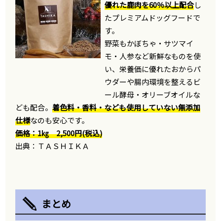
優れた鹿肉を60％以上配合
し
たプレミアムドッグフードで
す。
野菜もかぼちゃ・サツマイ
モ・人参など新鮮なものを使
い、栄養価に優れたおからパ
ウダーや腸内環境を整えるビ
ール酵母・オリーブオイルな
ども配合。
着色料・香料・なども使用していない無添加
仕様
なのも安心です。
価格：1㎏ 2,500円(税込)
出典：ＴＡＳＨＩＫＡ
まとめ