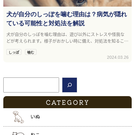
犬が自分のしっぽを噛む理由は？病気が隠れ
ている可能性と対処法を解説
犬が自分のしっぽを噛む理由は、遊び以外にストレスや怪我な
どが考えられます。様子がおかしい時に備え、対処法を知ること
が大切です。
しっぽ
噛む
2024.03.26
検索
CATEGORY
いぬ
ねこ