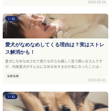
2026.03.24
いぬ
愛犬がなめなめしてくる理由は？実はストレ
ス解消かも！
愛犬になめなめされて困りながらも嬉しく思う飼い主さんです
が、何故愛犬がそんなになめなめするのか気になったことはあ
りませんか？今回は、愛犬がなめなめする理由と込められる気
なめなめ
持ちについてご紹介します。
2022.03.01
いぬ