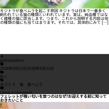
キジトラが食べムラを起こす原因 キジトラは日本で一番多く
飼われている猫の種類といわれています。実は、純血種ではな
く雑種の猫に該当します。つまり、これから説明する内容は他
の種類の猫にも当てはまります。それでは、具体的にみて […]
Posted
by
petislandmix
2026年6月23日
2026年6月23日
Posted
in
ねこ
Tags:
キジトラ 猫 食べムラ
on
Leave a comment
キ
フェレットが強い匂いを放つのはなぜ?お迎えする前に知って
ジ
おきたいこと
ト
ラ