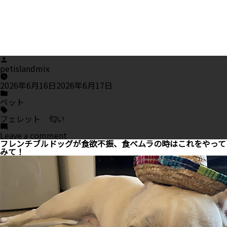
Posted
by
petislandmix
2026年6月16日
2026年6月17日
Posted
in
ペット
Tags:
フェレット 匂い
on
Leave a comment
フ
フレンチブルドッグが食欲不振、食べムラの時はこれをやって
ェ
みて！
レ
ッ
ト
が
強
い
匂
い
を