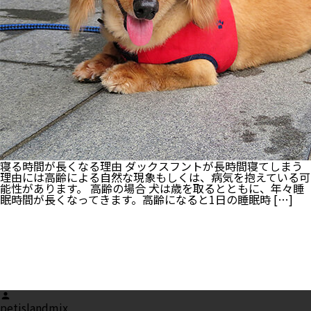
べ
ム
ラ
の
時
は
こ
れ
を
や
っ
て
み
て！
寝る時間が長くなる理由 ダックスフントが長時間寝てしまう
理由には高齢による自然な現象もしくは、病気を抱えている可
能性があります。 高齢の場合 犬は歳を取るとともに、年々睡
眠時間が長くなってきます。高齢になると1日の睡眠時 […]
Posted
by
petislandmix