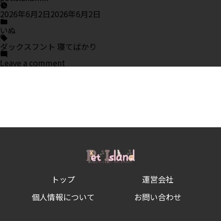
2026年6月2日
2026年6月2日
Posted
in
いぬ
Tags:
ダックスフント 寝てばかり
on
Leave a comment
ダ
ッ
ク
ス
フ
ン
ト
が
寝
て
ば
か
り
に
トップ
運営会社
な
っ
た
個人情報について
お問い合わせ
時
に
知