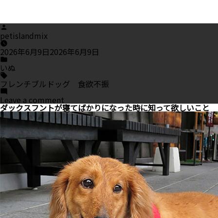
Posted
by
petislandmix
2026年6月9日
2026年6月9日
Posted
in
いぬ
Tags:
フレンチブルドッグ 食欲不振
on
Leave a comment
フ
ダックスフントが寝てばかりになった時に知って欲しいこと
レ
ン
チ
ブ
ル
ド
ッ
グ
が
食
欲
不
振、
食