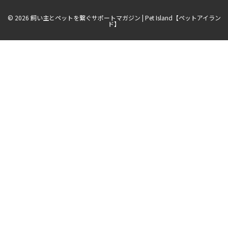
っ
て
© 2026 飼い主とペットを繋ぐサポートマガジン | Pet Island【ペットアイラン
欲
ド】
し
い
こ
と