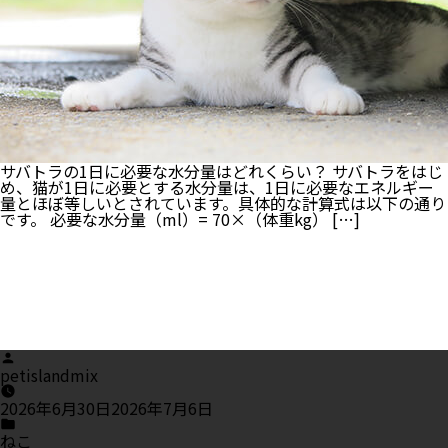
サバトラの1日に必要な水分量はどれくらい？ サバトラをはじ
め、猫が1日に必要とする水分量は、1日に必要なエネルギー
量とほぼ等しいとされています。具体的な計算式は以下の通り
です。 必要な水分量（ml）= 70×（体重kg） […]
Posted
by
petislandmix
2026年6月30日
2026年7月6日
Posted
in
ねこ