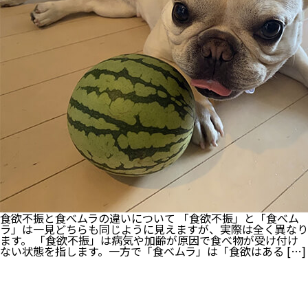
放
つ
の
は
な
ぜ?
お
迎
え
す
る
前
に
知
っ
て
お
き
た
い
食欲不振と食べムラの違いについて 「食欲不振」と「食べム
こ
ラ」は一見どちらも同じように見えますが、実際は全く異なり
と
ます。 「食欲不振」は病気や加齢が原因で食べ物が受け付け
ない状態を指します。一方で「食べムラ」は「食欲はある […]