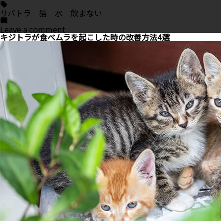
Tags:
サバトラ 猫 水 飲まない
on
Leave a comment
サ
キジトラが食べムラを起こした時の改善方法4選
バ
ト
ラ
が
水
を
飲
ま
な
い
時
に
気
を
つ
け
て
ほ
し
い
こ
と