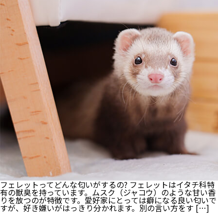
が
食
べ
ム
ラ
を
起
こ
し
た
時
の
改
善
方
法
4
選
フェレットってどんな匂いがするの? フェレットはイタチ科特
有の獣臭を持っています。ムスク（ジャコウ）のような甘い香
りを放つのが特徴です。愛好家にとっては癖になる良い匂いで
すが、好き嫌いがはっきり分かれます。別の言い方をす […]