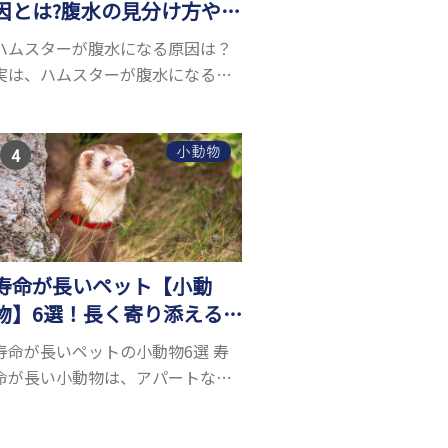
因とは?腹水の見分け方や対
処方法を解説
ハムスターが腹水になる原因は？
実は、ハムスターが腹水になる原
因を特定するのは、困難です。ハ
ムスターの体は小さく、動きも激
しいため、難しい検査を気軽にす
小動物
ることができないためです。 腹水
になる理由はさま...
寿命が長いペット【小動
物】6選！長く寄り添える
小動物はいる？
寿命が長いペットの小動物6選 寿
命が長い小動物は、アパートなど
でも飼いやすい上に長く寄り添う
ことができるためペットとして人