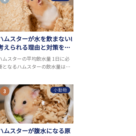
お迎えしたいと思う人も多いので
はないでしょうか...
ハムスターが水を飲まない!
考えられる理由と対策を解
説
ハムスターの平均飲水量 1日に必
要となるハムスターの飲水量は、
体重により変化します。 一般的に
体重の約10％の水を毎日摂取しな
ければなりません。ハムスターの
小動物
種類やサイズにもよりますが、平
均10〜15c...
ハムスターが腹水になる原