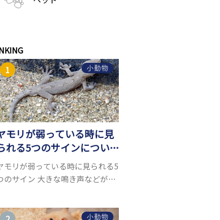
NKING
小動物
ヤモリが弱っている時に見
られる5つのサインについ
て詳しくご紹介！
ヤモリが弱っている時に見られる5
つのサイン 大きな鳴き声などがな
く水槽を置くスペースがあれば飼
うことができるヤモリ。ペットと
して人気が高まっているヤモリを
小動物