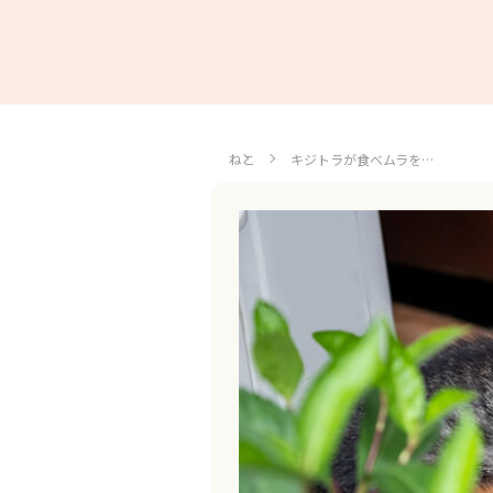
ねこ
キジトラが食べムラを…