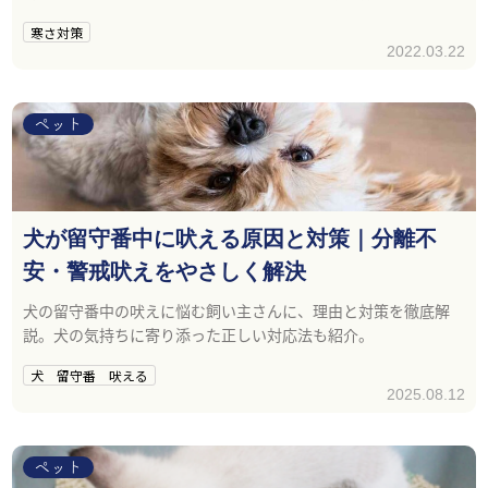
ので、寒さ対策をする必要があります。 けれど、ペットの寒さ
寒さ対策
対策って何をすればいいの？エアコンとかの暖房で十分なの
2022.03.22
ペット
犬が留守番中に吠える原因と対策｜分離不
安・警戒吠えをやさしく解決
犬の留守番中の吠えに悩む飼い主さんに、理由と対策を徹底解
説。犬の気持ちに寄り添った正しい対応法も紹介。
犬 留守番 吠える
2025.08.12
ペット