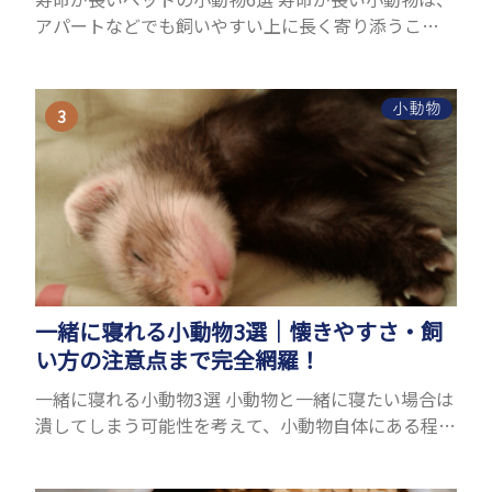
アパートなどでも飼いやすい上に長く寄り添うこと
ができるためペットとして人気が高いです。 以下で
は寿命が長い小動物6選を紹介！種類ごとに特徴や飼
育のポイ...
小動物
一緒に寝れる小動物3選｜懐きやすさ・飼
い方の注意点まで完全網羅！
一緒に寝れる小動物3選 小動物と一緒に寝たい場合は
潰してしまう可能性を考えて、小動物自体にある程度
の大きさが必要です。また、小動物は自分のスペース
を大切にする傾向があり、一緒に寝るのは難しいこと