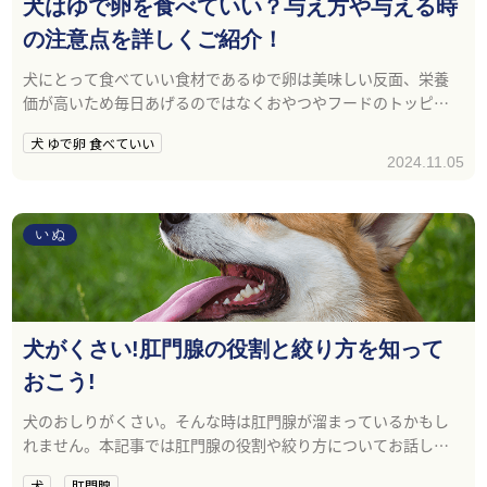
犬はゆで卵を食べていい？与え方や与える時
の注意点を詳しくご紹介！
犬にとって食べていい食材であるゆで卵は美味しい反面、栄養
価が高いため毎日あげるのではなくおやつやフードのトッピン
グとして与えることが大切です。
犬 ゆで卵 食べていい
2024.11.05
いぬ
犬がくさい!肛門腺の役割と絞り方を知って
おこう!
犬のおしりがくさい。そんな時は肛門腺が溜まっているかもし
れません。本記事では肛門腺の役割や絞り方についてお話しし
ます。
犬
肛門腺