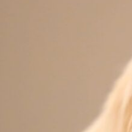
が
動
か
な
い
原
因
と
は？