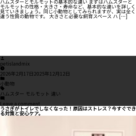
ハムスターとモルモットの基本的な違い まずはハムスターと
モルモットの性格・大きさ・寿命など、基本的な違いを詳しく
見ていきましょう。同じ小動物としてみられますが、実は全く
違う性質の動物です。 大きさと必要な飼育スペース ハ […]
Posted
by
petislandmix
2026年2月17日
2025年12月12日
Posted
in
小動物
Tags:
ハムスター モルモット 違い
on
Leave a comment
ハ
うさぎがトイレでしなくなった！原因はストレス？今すぐでき
ム
る対策と安心ケア。
ス
タ
ー
と