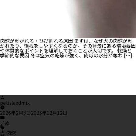
肉球が剥がれる・ひび割れる原因 まずは、なぜ犬の肉球が剥
がれたり、怪我をしやすくなるのか。その背景にある環境要因
や体質的なポイントを理解しておくことが大切です。 乾燥と
季節的な要因 冬は空気の乾燥が強く、肉球の水分が奪わ […]
Posted
by
petislandmix
2026年2月3日
2025年12月12日
Posted
in
いぬ
Tags:
犬 肉球