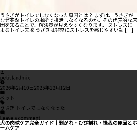
うさぎがトイレでしなくなった原因とは？ まずは、うさぎが
なぜ突然トイレの場所で排泄しなくなるのか。その代表的な原
因を知ることで、解決策が見えやすくなります。 ストレスに
よるトイレ失敗 うさぎは非常にストレスを感じやすい動 […]
Posted
by
petislandmix
2026年2月10日
2025年12月12日
Posted
in
ペット
Tags:
うさぎ トイレでしなくなった
on
Leave a comment
う
犬の肉球ケア完全ガイド｜剥がれ・ひび割れ・怪我の原因とホ
さ
ームケア
ぎ
が