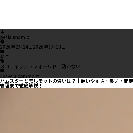
Posted
by
petislandmix
2026年2月24日
2026年1月13日
Posted
in
ねこ
Tags:
スコティッシュフォールド 動かない
on
Leave a comment
ス
ハムスターとモルモットの違いは？｜飼いやすさ・臭い・健康
コ
管理まで徹底解説！
テ
ィ
ッ
シ
ュ
フ
ォ
ー
ル
ド