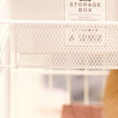
モ
ル
モ
ッ
ト
の
違
い
は？
｜
飼
い
や
す
さ・
臭
い・
健
康
管
理
ま
で
徹
底
解
説！