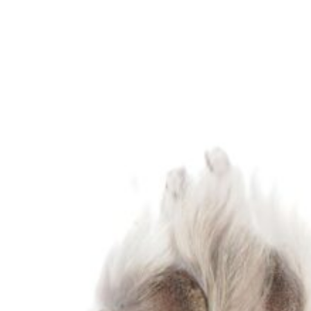
ト
イ
レ
で
し
な
く
な
っ
た！
原
因
は
ス
ト
レ
ス？
今
す
ぐ
で
き
る
対
策
と
安
心