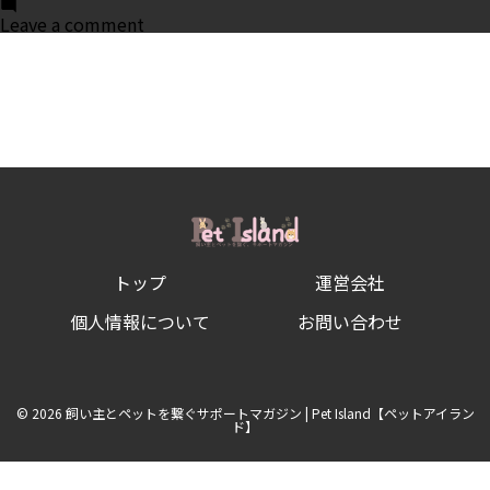
on
Leave a comment
犬
の
肉
球
ケ
ア
完
全
ガ
イ
ド
｜
剥
が
トップ
運営会社
れ・
ひ
び
個人情報について
お問い合わせ
割
れ・
怪
我
の
© 2026 飼い主とペットを繋ぐサポートマガジン | Pet Island【ペットアイラン
原
ド】
因
と
ホ