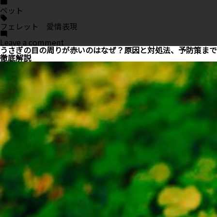
Posted
in
ペット
Tags:
フェレット 愛情表現
on
Leave a comment
フ
うさぎの目の周りが赤いのはなぜ？原因と対処法、予防策まで
ェ
徹底解説
レ
ッ
ト
の
愛
情
表
現
を
完
全
ガ
イ
ド
｜
し
ぐ
さ
か
ら