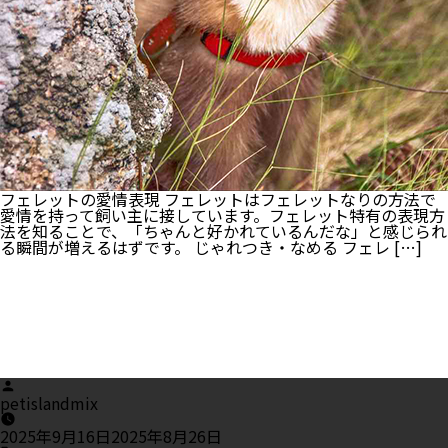
た
目・
選
び
方
の
ポ
イ
ン
ト
も
紹
フェレットの愛情表現 フェレットはフェレットなりの方法で
介！
愛情を持って飼い主に接しています。フェレット特有の表現方
法を知ることで、「ちゃんと好かれているんだな」と感じられ
る瞬間が増えるはずです。 じゃれつき・なめる フェレ […]
Posted
by
petislandmix
2025年9月16日
2025年8月26日