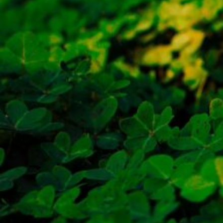
わ
か
る
気
持
ち
と
仲
良
く
な
る
コ
ツ