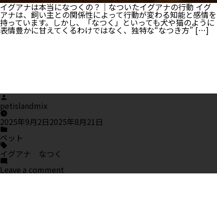
イグアナは本当になつくの？｜なついたイグアナの行動 イグ
アナは、飼い主との関係性によって行動が変わる知能と感情を
持っています。しかし、「なつく」といっても犬や猫のように
表情豊かに甘えてくるわけではなく、独特な“なつき方” […]
Posted
by
petislandmix
2025年9月2日
2025年8月21日
Posted
in
ペット
Tags:
イグアナ なつく
on
Leave a comment
イ
グ
ア
ナ
は
な