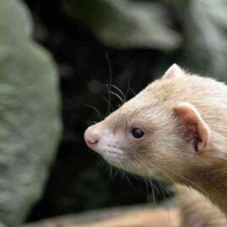
理
由
｜
仕
草
か
ら
読
み
解
く
猫
の
気
持
ち
と
体
調