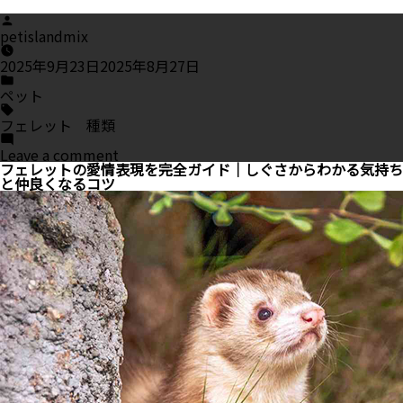
Posted
by
petislandmix
2025年9月23日
2025年8月27日
Posted
in
ペット
Tags:
フェレット 種類
on
Leave a comment
フ
フェレットの愛情表現を完全ガイド｜しぐさからわかる気持ち
ェ
と仲良くなるコツ
レ
ッ
ト
の
種
類
を
徹
底
解
説
｜
性
格・
見