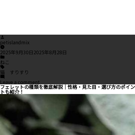
Posted
by
petislandmix
2025年9月30日
2025年8月28日
Posted
in
ねこ
Tags:
猫 すりすり
on
Leave a comment
猫
フェレットの種類を徹底解説｜性格・見た目・選び方のポイン
が
トも紹介！
「す
り
す
り」
す
る
本
当
の