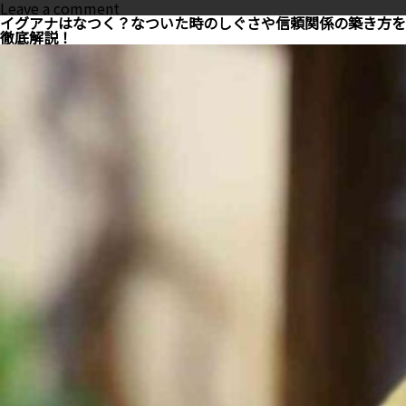
on
Leave a comment
う
イグアナはなつく？なついた時のしぐさや信頼関係の築き方を
さ
徹底解説！
ぎ
の
目
の
周
り
が
赤
い
の
は
な
ぜ？
原
因
と
対
処
法、
予
防
策
ま
で
徹