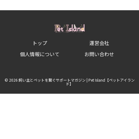
つ
く？
な
つ
い
た
時
の
トップ
運営会社
し
ぐ
さ
個人情報について
お問い合わせ
や
信
頼
関
係
© 2026 飼い主とペットを繋ぐサポートマガジン | Pet Island【ペットアイラン
の
ド】
築
き
方
を
徹
底
解
説！