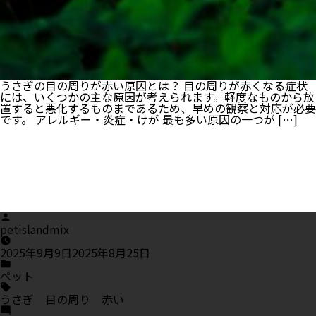
うさぎの目の周りが赤い原因とは？ 目の周りが赤くなる症状
には、いくつかの主な原因が考えられます。軽度なものから放
置すると悪化するものまであるため、早めの観察と対応が必要
です。 アレルギー・炎症・けが 最も多い原因の一つが […]
Posted
by
petislandmix
2025年9月9日
2025年8月25日
Posted
in
ペット
Tags:
うさぎ 目の周り 赤い