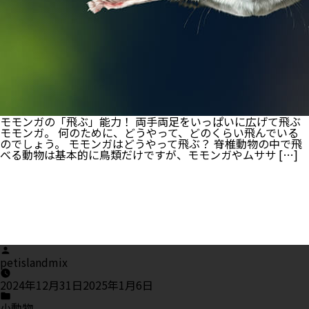
モモンガの「飛ぶ」能力！ 両手両足をいっぱいに広げて飛ぶ
モモンガ。 何のために、どうやって、どのくらい飛んでいる
のでしょう。 モモンガはどうやって飛ぶ？ 脊椎動物の中で飛
べる動物は基本的に鳥類だけですが、モモンガやムササ […]
Posted
by
petislandmix
2024年12月31日
2025年1月6日
Posted
in
小動物