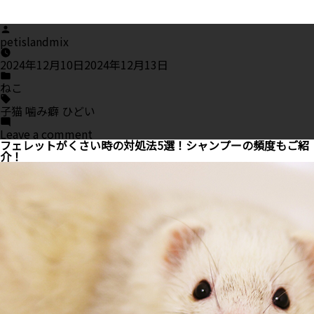
Posted
by
petislandmix
2024年12月10日
2024年12月13日
Posted
in
ねこ
Tags:
子猫 噛み癖 ひどい
on
Leave a comment
子
フェレットがくさい時の対処法5選！シャンプーの頻度もご紹
猫
介！
の
噛
み
癖
が
ひ
ど
い！
子
猫
の
噛
み
癖