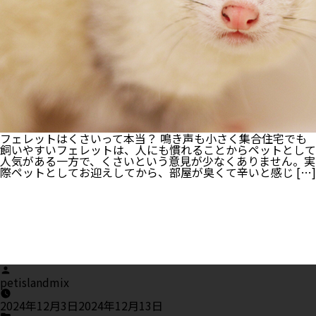
に
で
き
る
し
つ
け
と
対
処
法
を
フェレットはくさいって本当？ 鳴き声も小さく集合住宅でも
ご
飼いやすいフェレットは、人にも慣れることからペットとして
紹
人気がある一方で、くさいという意見が少なくありません。実
介！
際ペットとしてお迎えしてから、部屋が臭くて辛いと感じ […]
Posted
by
petislandmix
2024年12月3日
2024年12月13日
Posted