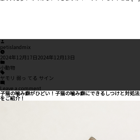
Posted
by
petislandmix
2024年12月17日
2024年12月13日
Posted
in
小動物
Tags:
ヤモリ 弱っ てる サイン
on
Leave a comment
ヤ
子猫の噛み癖がひどい！子猫の噛み癖にできるしつけと対処法
モ
をご紹介！
リ
が
弱
っ
て
い
る
時