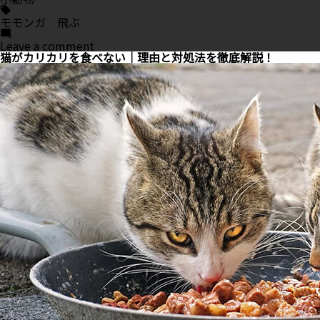
Tags:
モモンガ 飛ぶ
on
Leave a comment
モ
猫がカリカリを食べない｜理由と対処法を徹底解説！
モ
ン
ガ
が
飛
ぶ
理
由・
仕
組
み・
距
離
を
徹
底
解
説！