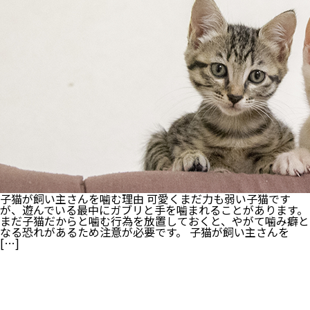
に
見
ら
れ
る
5
つ
の
サ
イ
ン
に
つ
い
て
詳
し
く
子猫が飼い主さんを噛む理由 可愛くまだ力も弱い子猫です
ご
が、遊んでいる最中にガブリと手を噛まれることがあります。
紹
まだ子猫だからと噛む行為を放置しておくと、やがて噛み癖と
介！
なる恐れがあるため注意が必要です。 子猫が飼い主さんを
[…]