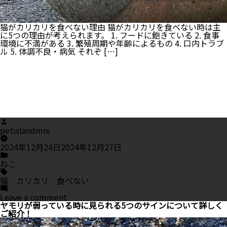
猫がカリカリを食べない理由 猫がカリカリを食べない時は主
に5つの理由が考えられます。 1. フードに飽きている 2. 食事
環境に不満がある 3. 繁殖周期や年齢によるもの 4. 口内トラブ
ル 5. 体調不良・病気 それぞ […]
Posted
by
petislandmix
2024年12月24日
2024年12月27日
Posted
in
ねこ
Tags:
猫 カリカリ 食べない
on
Leave a comment
猫
ヤモリが弱っている時に見られる5つのサインについて詳しく
が
ご紹介！
カ