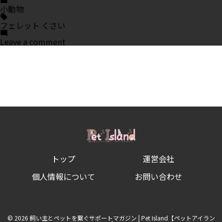
in
小動物
Tags:
フェレット くさい
on
Leave a comment
フ
ェ
レ
ッ
ト
が
く
さ
い
時
の
対
処
法
トップ
運営会社
5
選！
シ
個人情報について
お問い合わせ
ャ
ン
プ
ー
の
© 2026 飼い主とペットを繋ぐサポートマガジン | Pet Island【ペットアイラン