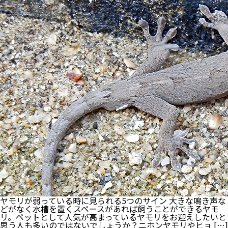
リ
カ
リ
を
食
べ
な
い
｜
理
由
と
対
処
法
を
徹
底
解
説！
ヤモリが弱っている時に見られる5つのサイン 大きな鳴き声な
どがなく水槽を置くスペースがあれば飼うことができるヤモ
リ。ペットとして人気が高まっているヤモリをお迎えしたいと
思う人も多いのではないでしょうか？ニホンヤモリやヒョ […]