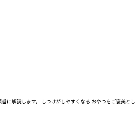
し
つ
け
は
何
を
す
る？
し
つ
け
の
仕
方
を
詳
し
く
解
説
順番に解説します。 しつけがしやすくなる おやつをご褒美とし