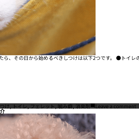
たら、その日から始めるべきしつけは以下2つです。 ●トイレの
gs:
o
つけ
,
トイレ
,
フェレット
,
噛み癖
,
消臭剤
Leave a comment
介