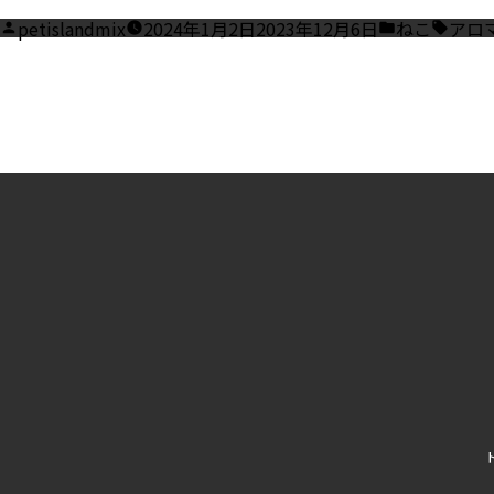
Posted
Posted
Tags:
petislandmix
2024年1月2日
2023年12月6日
ねこ
アロ
by
in