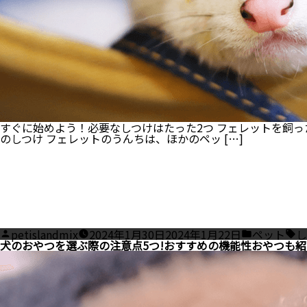
すぐに始めよう！必要なしつけはたった2つ フェレットを飼っ
のしつけ フェレットのうんちは、ほかのペッ […]
Posted
Posted
Ta
petislandmix
2024年1月30日
2024年1月22日
ペット
し
by
in
犬のおやつを選ぶ際の注意点5つ!おすすめの機能性おやつも紹