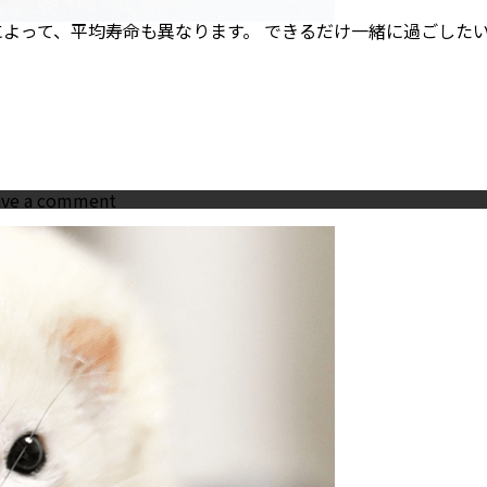
つ
も
によって、平均寿命も異なります。 できるだけ一緒に過ごした
紹
介
on
ave a comment
長
生
き
す
る
ペ
ッ
ト
6
選!
長
寿
の
ペ
ッ
ト