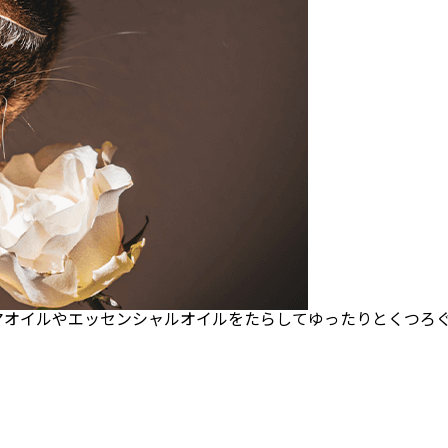
均
寿
命
は?
短
命
な
理
由
と
長
生
き
す
る
3
つ
の
方
法
マオイルやエッセンシャルオイルをたらしてゆったりとくつろぐ