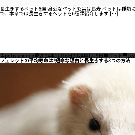
長生きするペット6選!身近なペットも実は長寿 ペットは種類
で、本章では長生きするペットを6種類紹介します […]
Posted
Posted
petislandmix
2024年1月16日
2024年1月9日
ペット
Le
by
in
フェレットの平均寿命は?短命な理由と長生きする3つの方法