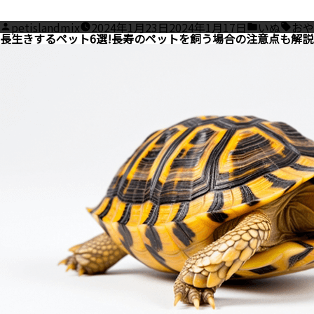
Posted
Posted
Tags
petislandmix
2024年1月23日
2024年1月17日
いぬ
おや
by
in
長生きするペット6選!長寿のペットを飼う場合の注意点も解説