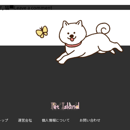
on
マ
,
猫
Leave a comment
猫
に
と
っ
て
ア
ロ
マ
は
な
ぜ
危
険
な
の？
理
由
と
中
毒
症
状
も
解
トップ
運営会社
個人情報について
お問い合わせ
説