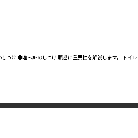
しつけ ●噛み癖のしつけ 順番に重要性を解説します。 トイレ
n
フ
ェ
レ
ッ
ト
の