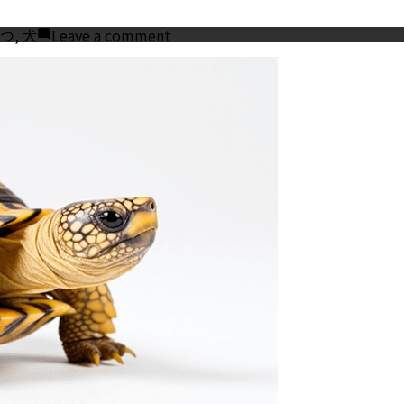
:
on
つ
,
犬
Leave a comment
犬
の
お
や
つ
を
選
ぶ
際
の
注
意
点
5
つ!
お
す
す
め
の
機
能
性
お
や