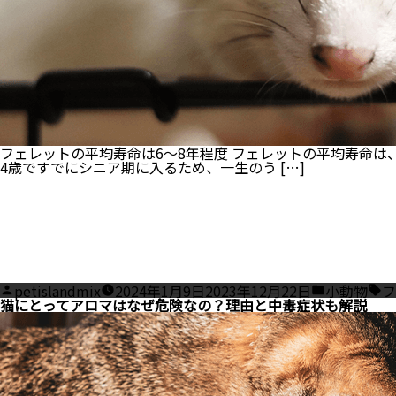
フェレットの平均寿命は6～8年程度 フェレットの平均寿命は
4歳ですでにシニア期に入るため、一生のう […]
Posted
Posted
Ta
petislandmix
2024年1月9日
2023年12月22日
小動物
フ
by
in
猫にとってアロマはなぜ危険なの？理由と中毒症状も解説