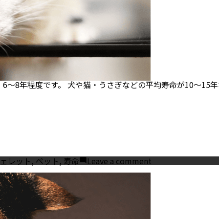
を
飼
う
場
合
の
注
意
点
も
解
、6〜8年程度です。 犬や猫・うさぎなどの平均寿命が10〜1
説
gs:
on
ェレット
,
ペット
,
寿命
Leave a comment
フ
ェ
レ
ッ
ト
の
平