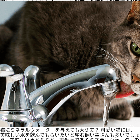
は
ど
ん
な
理
由
で
ク
ラ
ッ
キ
ン
グ
を
す
る
の？
シ
ー
ン
別
で
解
説
猫にミネラルウォーターを与えても大丈夫？ 可愛い猫には、
美味しい水を飲んでもらいたいと望む飼い主さんも多いでしょ
う。美味しい水となると、天然水であるミネラルウォーターを