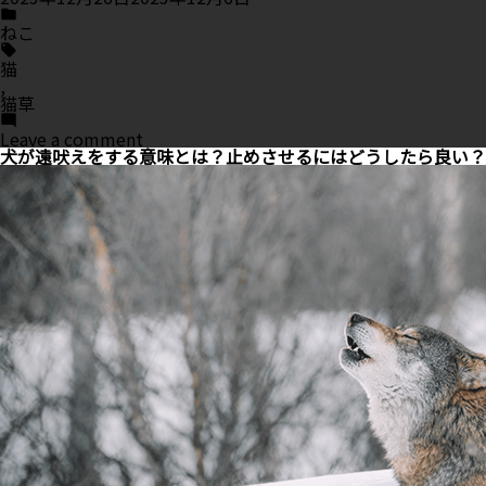
Posted
in
ねこ
Tags:
猫
,
猫草
on
Leave a comment
猫
犬が遠吠えをする意味とは？止めさせるにはどうしたら良い？
は
猫
草
を
食
べ
た
方
が
良
い？
猫
草
の
メ
リ
ッ
ト
と