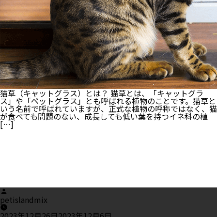
猫草（キャットグラス）とは？ 猫草とは、「キャットグラ
ス」や「ペットグラス」とも呼ばれる植物のことです。猫草と
いう名前で呼ばれていますが、正式な植物の呼称ではなく、猫
が食べても問題のない、成長しても低い葉を持つイネ科の植
[…]
Posted
by
petislandmix
2023年12月26日
2023年12月6日