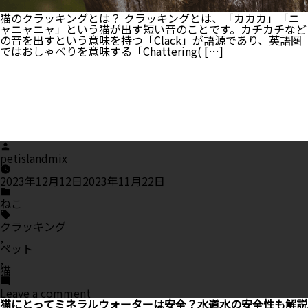
い？
猫のクラッキングとは？ クラッキングとは、「カカカ」「ニ
ャニャニャ」という猫が出す短い音のことです。カチカチなど
の音を出すという意味を持つ「Clack」が語源であり、英語圏
ではおしゃべりを意味する「Chattering( […]
Posted
by
petislandmix
2023年12月12日
2023年11月22日
Posted
in
ねこ
Tags:
クラッキング
,
ペット
,
猫
on
Leave a comment
猫
猫にとってミネラルウォーターは安全？水道水の安全性も解説