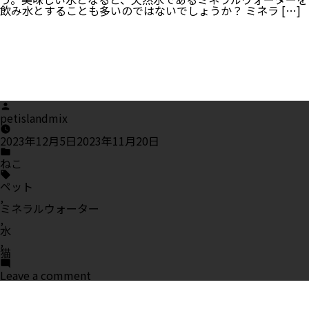
飲み水とすることも多いのではないでしょうか？ ミネラ […]
Posted
by
petislandmix
2023年12月5日
2023年11月20日
Posted
in
ねこ
Tags:
ペット
,
ミネラルウォーター
,
水
,
猫
on
Leave a comment
猫
に
と