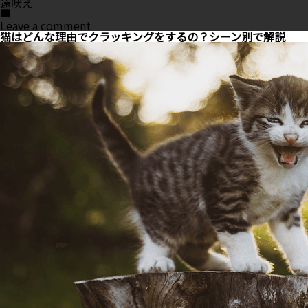
遠吠え
on
Leave a comment
犬
猫はどんな理由でクラッキングをするの？シーン別で解説
が
遠
吠
え
を
す
る
意
味
と
は？
止
め
さ
せ
る
に
は
ど
う
し
た
ら
良