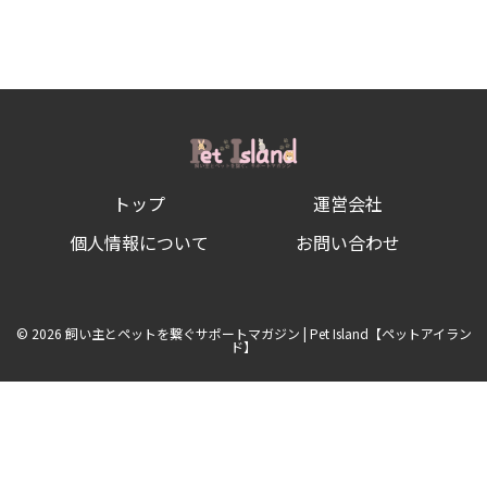
っ
て
ミ
ネ
ラ
ル
ウ
ォ
ー
タ
ー
トップ
運営会社
は
安
全？
個人情報について
お問い合わせ
水
道
水
の
安
© 2026 飼い主とペットを繋ぐサポートマガジン | Pet Island【ペットアイラン
全
ド】
性
も
解
説