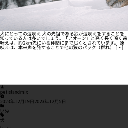
与
え
る
際
の
注
意
犬にとっての遠吠え 犬の先祖である狼が遠吠えをすることを
点
知っている人は多いでしょう。「アオーン」と高く長く鳴く遠
と
吠えは、約2km先にいる仲間にまで届くとされています。 遠
は
吠えは、本来声を発することで他の狼のパック（群れ） […]
Posted
by
petislandmix
2023年12月19日
2023年12月5日
Posted
in
いぬ
Tags:
犬
,