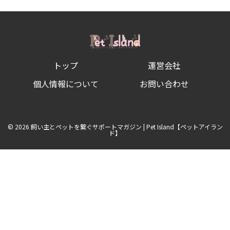
の
ヒ
ゲ
に
つ
い
て
知
トップ
運営会社
っ
て
お
個人情報について
お問い合わせ
く
べ
き
こ
と
© 2026 飼い主とペットを繋ぐサポートマガジン | Pet Island【ペットアイラン
６
ド】
選