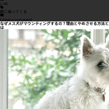
in
いぬ
Tags:
膝に乗ってくる
on
Leave a comment
犬
なぜメス犬がマウンティングするの？理由とやめさせる方法と
が
は
膝
の
上
に
乗
っ
て
く
る
の
は
愛
情
表
現？
実
は
そ
う
じ
ゃ