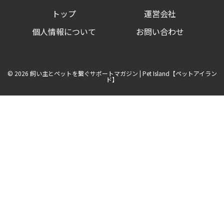
や
トップ
運営会社
目
や
に
個人情報について
お問い合わせ
の
取
り
方
を
© 2026 飼い主とペットを繋ぐサポートマガジン | Pet Island【ペットアイラン
ご
ド】
紹
介！