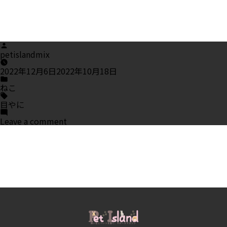
Posted
by
petislandmix
2022年12月6日
2022年10月18日
Posted
in
ねこ
Tags:
目やに
on
Leave a comment
猫
の
目
や
に
は
大
丈
夫？
危
険
な
色