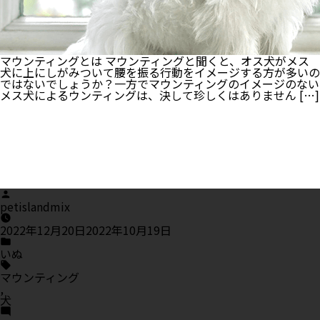
な
い
場
合
も！
マウンティングとは マウンティングと聞くと、オス犬がメス
犬に上にしがみついて腰を振る行動をイメージする方が多いの
ではないでしょうか？一方でマウンティングのイメージのない
メス犬によるウンティングは、決して珍しくはありません […]
Posted
by
petislandmix
2022年12月20日
2022年10月19日
Posted
in
いぬ
Tags:
マウンティング
,
犬