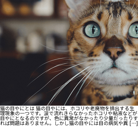
て
く
る
理
由
が
知
り
た
い！
犬
が
伝
え
た
い
気
持
ち
と
は？
猫の目やにとは 猫の目やには、ホコリや老廃物を排出する生
理現象の一つです。涙で流れきらなかったホコリや粘液などが
目やにとなるのですが、色に異常がなかったり少量だったりす
れば問題はありません。しかし猫の目やには目の病気や異 […]