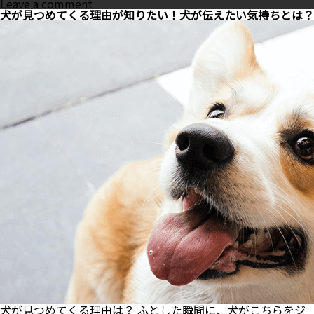
on
Leave a comment
な
犬が見つめてくる理由が知りたい！犬が伝えたい気持ちとは？
ぜ
メ
ス
犬
が
マ
ウ
ン
テ
ィ
ン
グ
す
る
の？
理
由
と
や
め
さ
せ
る
方
法
と
犬が見つめてくる理由は？ ふとした瞬間に、犬がこちらをジ