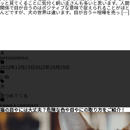
は
ッと見てくることに気付く飼い主さんも多いと思います。人間
関係で目が合うのはポジティブな意味で捉えられることがほと
んどですが、犬の世界は違います。目が合う＝喧嘩を売っ […]
Posted
by
petislandmix
2022年12月13日
2022年10月19日
Posted
in
いぬ
Tags:
犬
,
見つめてくる
on
Leave a comment
犬
猫の目やには大丈夫？危険な色や目やにの取り方をご紹介！
が
見
つ
め