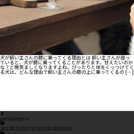
犬が飼い主さんの膝に乗ってくる理由とは 飼い主さんが座っ
ていると、犬が膝に乗ってくることがあります。甘えたいのか
な？と微笑ましくなりますよね。ぴったりと体をくっつけてく
る犬は、どんな理由で飼い主さんの膝の上に乗ってくるの […]
Posted
by
petislandmix
2022年12月27日
2022年10月20日
Posted