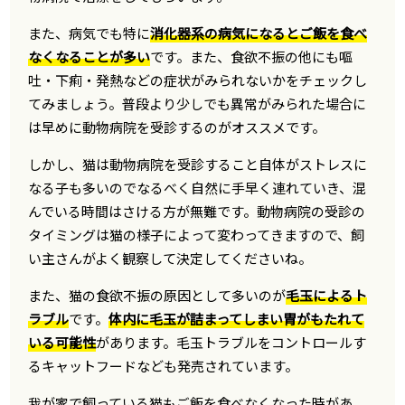
また、病気でも特に
消化器系の病気になるとご飯を食べ
なくなることが多い
です。また、食欲不振の他にも嘔
吐・下痢・発熱などの症状がみられないかをチェックし
てみましょう。普段より少しでも異常がみられた場合に
は早めに動物病院を受診するのがオススメです。
しかし、猫は動物病院を受診すること自体がストレスに
なる子も多いのでなるべく自然に手早く連れていき、混
んでいる時間はさける方が無難です。動物病院の受診の
タイミングは猫の様子によって変わってきますので、飼
い主さんがよく観察して決定してくださいね。
また、猫の食欲不振の原因として多いのが
毛玉によるト
ラブル
です。
体内に毛玉が詰まってしまい胃がもたれて
いる可能性
があります。毛玉トラブルをコントロールす
るキャットフードなども発売されています。
我が家で飼っている猫もご飯を食べなくなった時があ