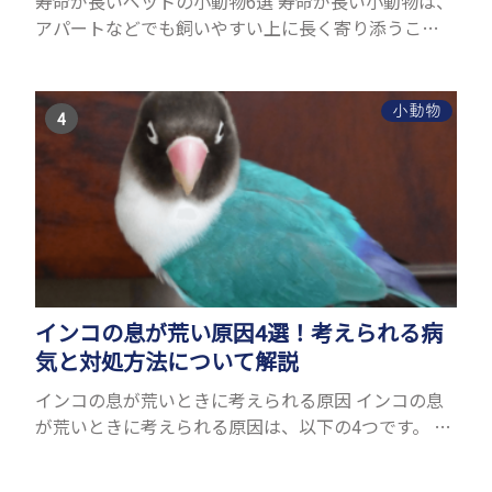
寿命が長いペットの小動物6選 寿命が長い小動物は、
アパートなどでも飼いやすい上に長く寄り添うこと
ができるためペットとして人気が高いです。 以下で
は寿命が長い小動物6選を紹介！種類ごとに特徴や飼
育のポイ...
小動物
インコの息が荒い原因4選！考えられる病
気と対処方法について解説
インコの息が荒いときに考えられる原因 インコの息
が荒いときに考えられる原因は、以下の4つです。 ●
暑いから ● ストレスを感じたから ● 運動をしたか
ら ● 病気だから ひとつずつ紹介します。 暑い...