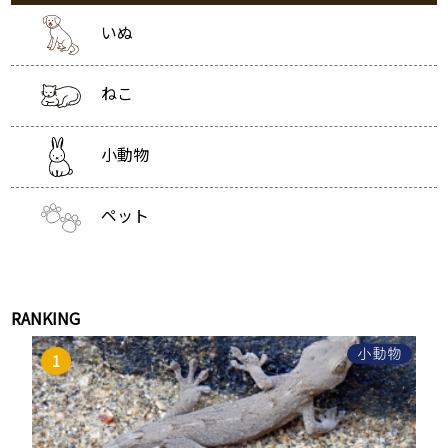
いぬ
ねこ
小動物
ペット
RANKING
小動物