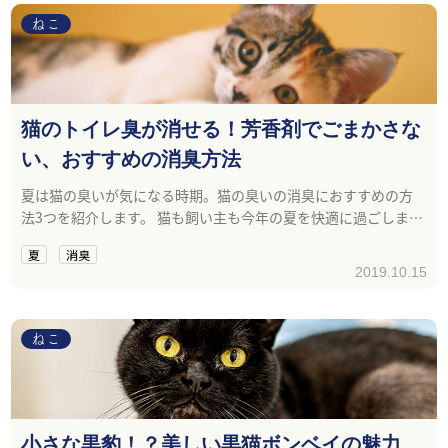
ねこ
猫のトイレ臭が消せる！芳香剤でごまかさな
い、おすすめの消臭方法
夏は猫の臭いが気になる時期。猫の臭いの消臭におすすめの方
法3つを紹介します。 猫も飼い主も今年の夏を快適に過ごしまし
ょう。
夏
消臭
2019.10.15
ねこ
小さな黒豹！？美しい黒猫ボンベイの魅力