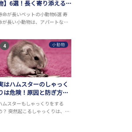
物】6選！長く寄り添える
小動物はいる？
寿命が長いペットの小動物6選 寿
命が長い小動物は、アパートなど
でも飼いやすい上に長く寄り添う
ことができるためペットとして人
気が高いです。 以下では寿命が長
小動物
い小動物6選を紹介！種類ごとに特
徴や飼育のポイ...
実はハムスターのしゃっく
りは危険！原因と防ぎ方、
病気の可能性とは？
ハムスターもしゃっくりをする
の？ 突然起こるしゃっくりは、お
腹の横隔膜が痙攣することで起こ
ります。人間にもたまに起こりま