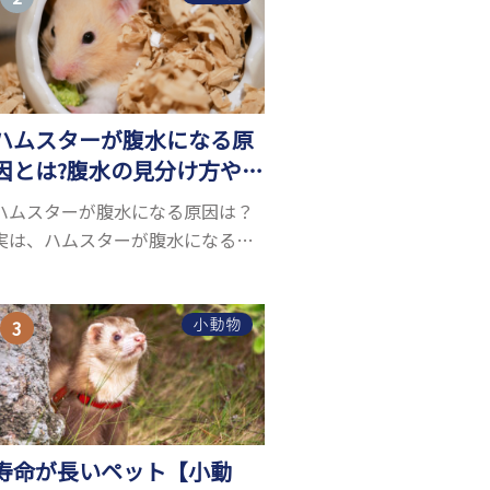
お迎えしたいと思う人も多いので
はないでしょうか...
ハムスターが腹水になる原
因とは?腹水の見分け方や対
処方法を解説
ハムスターが腹水になる原因は？
実は、ハムスターが腹水になる原
因を特定するのは、困難です。ハ
ムスターの体は小さく、動きも激
しいため、難しい検査を気軽にす
小動物
ることができないためです。 腹水
になる理由はさま...
寿命が長いペット【小動