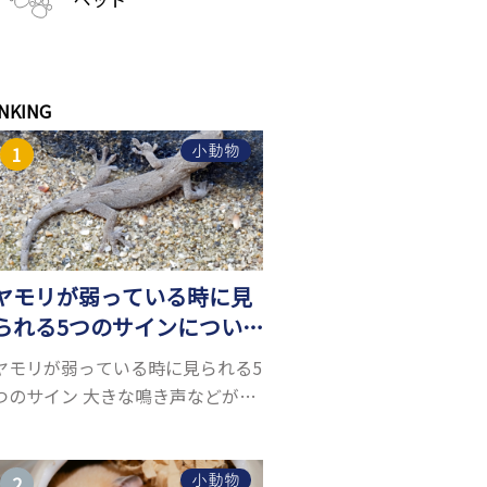
NKING
小動物
ヤモリが弱っている時に見
られる5つのサインについ
て詳しくご紹介！
ヤモリが弱っている時に見られる5
つのサイン 大きな鳴き声などがな
く水槽を置くスペースがあれば飼
うことができるヤモリ。ペットと
して人気が高まっているヤモリを
小動物